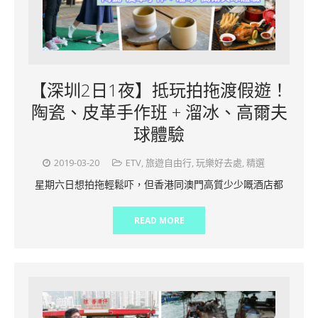
【深圳2日1夜】抵玩拍拖渡假遊！
陶瓷、皮革手作班 + 溜冰、高爾夫
球體驗
2019-03-20
ETV
,
旅遊自由行
,
玩樂好去處
,
精選
星期六日想拍拖輕鬆吓，但香港同澳門高質少少嘅酒店都
READ MORE