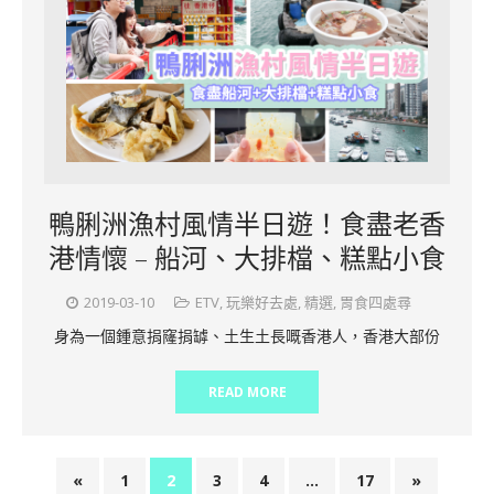
鴨脷洲漁村風情半日遊！食盡老香
港情懷 – 船河、大排檔、糕點小食
2019-03-10
ETV
,
玩樂好去處
,
精選
,
胃食四處尋
身為一個鍾意捐窿捐罅、土生土長嘅香港人，香港大部份
READ MORE
«
1
2
3
4
…
17
»