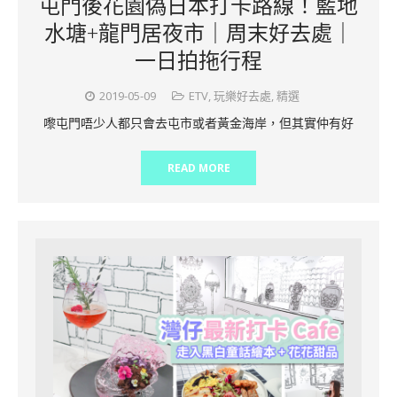
屯門後花園偽日本打卡路線！藍地
水塘+龍門居夜市｜周末好去處｜
一日拍拖行程
2019-05-09
ETV
,
玩樂好去處
,
精選
嚟屯門唔少人都只會去屯市或者黃金海岸，但其實仲有好
READ MORE