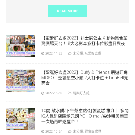
READ MORE
【聖誕好去處2022】迪士尼公主 X 動物集合荃
灣廣場天台！ 8大必影森系打卡位影盡日與夜
2022-11-23
未分類
,
玩樂好去處
【聖誕好去處2022】Duffy & Friends 萌遊旺角
MOKO！聖誕星空小鎮 7大打卡位 + LinaBell見
面會
2022-11-18
玩樂好去處
10間 散水餅/下午茶甜點/訂製蛋糕 推介｜ 多間
IG人氣餅店匯聚元朗 YOHO mall/尖沙咀美麗華
一次過再晒返屋企！
2022-10-24
未分類
,
胃食四處尋