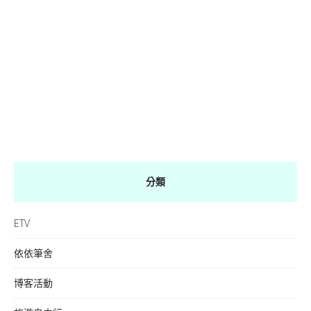
分類
ETV
依依筆舍
博客活動