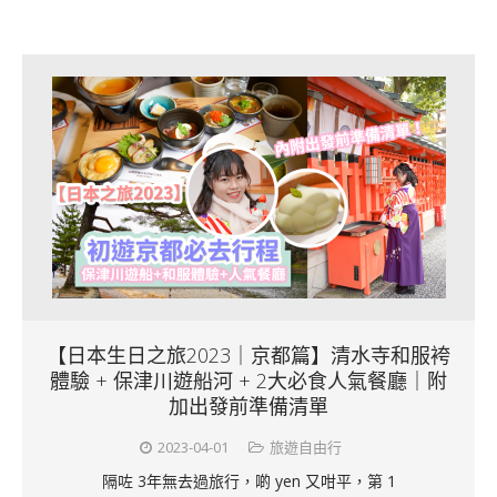
【日本生日之旅2023｜京都篇】清水寺和服袴
體驗 + 保津川遊船河 + 2大必食人氣餐廳｜附
加出發前準備清單
2023-04-01
旅遊自由行
隔咗 3年無去過旅行，啲 yen 又咁平，第 1