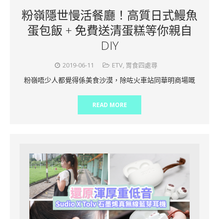
粉嶺隱世慢活餐廳！高質日式鰻魚
蛋包飯 + 免費送清蛋糕等你親自
DIY
2019-06-11
ETV
,
胃食四處尋
粉嶺唔少人都覺得係美食沙漠，除咗火車站同華明商場嘅
READ MORE