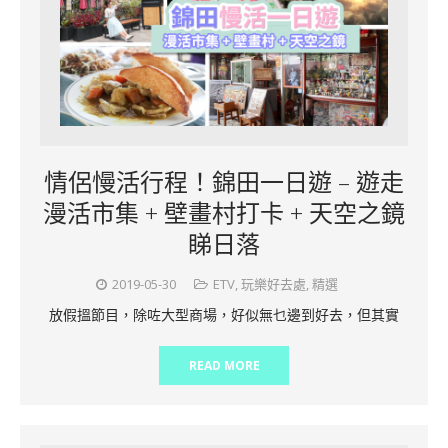
情侶慢活行程！錦田一日遊 – 遊走
漫活市集 + 壁畫村打卡 + 天空之鏡
睇日落
2019-05-30
ETV
,
玩樂好去處
,
精選
放假搵節目，除咗大型商場，好似無乜邊到好去，但其實
READ MORE