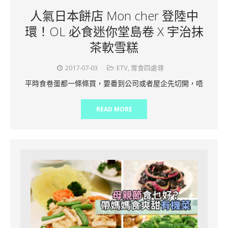
人氣日本餅店 Mon cher 登陸中
環！OL 必食迷你堂島卷 X 宇治抹
茶軟雪糕
2017-07-03
ETV
,
胃食四處尋
平時食卷蛋都一條條買，要番到公司或者屋企先切開，唔
READ MORE