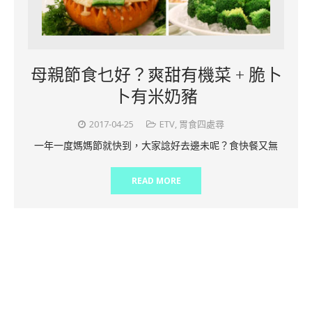
母親節食乜好？爽甜有機菜 + 脆卜
卜有米奶豬
2017-04-25
ETV
,
胃食四處尋
一年一度媽媽節就快到，大家諗好去邊未呢？食快餐又無
READ MORE