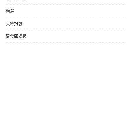
精選
美容扮靚
胃食四處尋