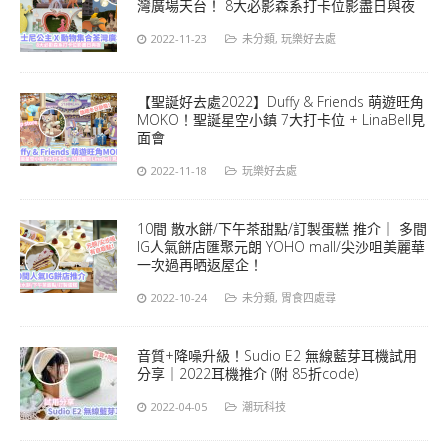
灣廣場天台！ 8大必影森系打卡位影盡日與夜
2022-11-23
未分類
,
玩樂好去處
【聖誕好去處2022】Duffy & Friends 萌遊旺角
MOKO！聖誕星空小鎮 7大打卡位 + LinaBell見
面會
2022-11-18
玩樂好去處
10間 散水餅/下午茶甜點/訂製蛋糕 推介｜ 多間
IG人氣餅店匯聚元朗 YOHO mall/尖沙咀美麗華
一次過再晒返屋企！
2022-10-24
未分類
,
胃食四處尋
音質+降噪升級！Sudio E2 無線藍芽耳機試用
分享｜2022耳機推介 (附 85折code)
2022-04-05
潮玩科技