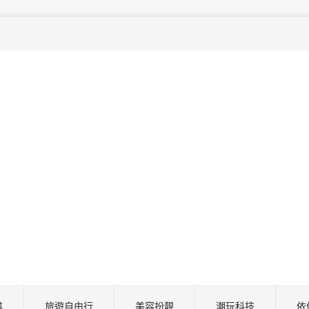
尋
旅遊自由行
美容扮靚
潮玩科技
依