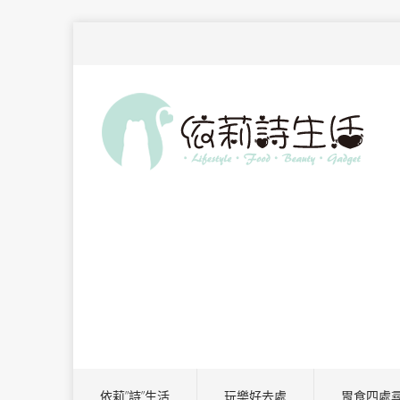
依莉”詩”生活
玩樂好去處
胃食四處