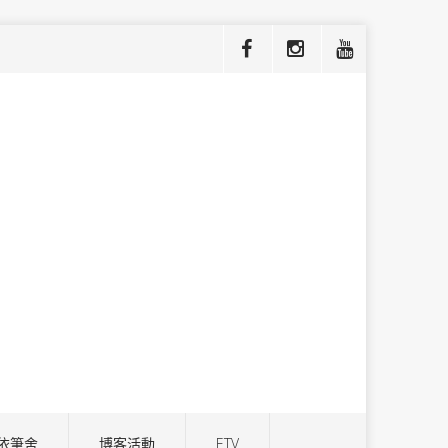
依筆舍
博客活動
ETV