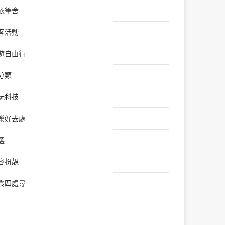
依筆舍
客活動
遊自由行
分類
玩科技
樂好去處
選
容扮靚
食四處尋