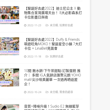
【聖誕好去處2022】迪士尼公主 X 動
物集合荃灣廣場天台！ 8大必影森系打
卡位影盡日與夜
2022-11-23
未分類
,
玩樂好去處
【聖誕好去處2022】Duffy & Friends
萌遊旺角MOKO！聖誕星空小鎮 7大打
卡位 + LinaBell見面會
2022-11-18
玩樂好去處
10間 散水餅/下午茶甜點/訂製蛋糕 推
介｜ 多間 IG人氣餅店匯聚元朗 YOHO
mall/尖沙咀美麗華 一次過再晒返屋
企！
2022-10-24
未分類
,
胃食四處尋
音質+降噪升級！Sudio E2 無線藍芽