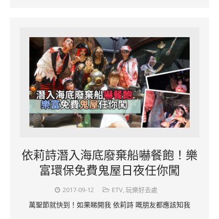
依莉詩潛入海底廢棄船嚇餐飽！樂
富環保免費鬼屋日夜任你闖
2017-09-12
ETV
,
玩樂好去處
萬聖節就快到！如果睇開我 依莉詩 嘅朋友都應該知我