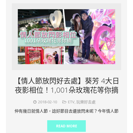
【情人節放閃好去處】葵芳 4大日
夜影相位！1,001朵玫瑰花等你摘
2018-02-10
ETV
,
玩樂好去處
仲有幾日就情人節，諗好節目去邊放閃未呢？今年情人節
READ MORE