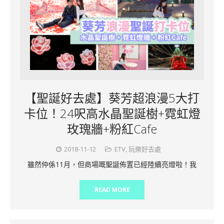
【聖誕好去處】葵芳超浪漫5大打
卡位！24呎高水晶聖誕樹+霓虹燈
玫瑰牆+粉紅Cafe
2018-11-12
ETV
,
玩樂好去處
雖然仲係11月，但商場嘅聖誕佈置已經陸續亮燈啦！我
READ MORE