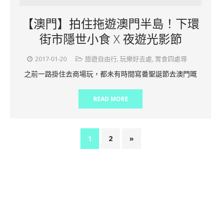
【澳門】拍住拖遊澳門半島！下環
街市隱世小食 X 夜遊光影節
2017-01-20
旅遊自由行
,
玩樂好去處
,
胃食四處尋
之前一路掛住去商場玩，都未有時間寫番聖誕節去澳門嘅
READ MORE
1
2
»