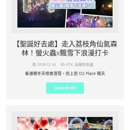
【聖誕好去處】走入荔枝角仙氣森
林！螢火蟲x飄雪下浪漫打卡
2018-12-16
ETV
,
玩樂好去處
香港嘅冬天唔會落雪，但上到 D2 Place 嘅天
READ MORE