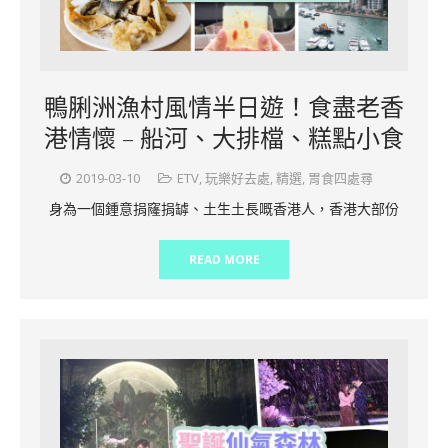
鴨脷洲漁村風情半日遊！食盡老香
港情懷 – 船河、大排檔、糕點小食
2019-03-10
ETV
,
玩樂好去處
,
精選
,
胃食四處尋
身為一個鍾意捐窿捐罅、土生土長嘅香港人，香港大部份
READ MORE