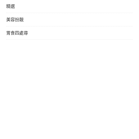
精選
美容扮靚
胃食四處尋