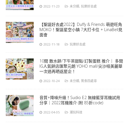
2022-11-23
未分類
,
玩樂好去處
【聖誕好去處2022】Duffy & Friends 萌遊旺角
MOKO！聖誕星空小鎮 7大打卡位 + LinaBell見
面會
2022-11-18
玩樂好去處
10間 散水餅/下午茶甜點/訂製蛋糕 推介｜ 多間
IG人氣餅店匯聚元朗 YOHO mall/尖沙咀美麗華
一次過再晒返屋企！
2022-10-24
未分類
,
胃食四處尋
音質+降噪升級！Sudio E2 無線藍芽耳機試用
分享｜2022耳機推介 (附 85折code)
2022-04-05
潮玩科技