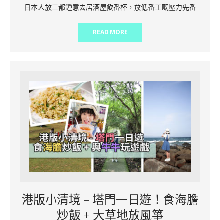
日本人放工都鍾意去居酒屋飲番杯，放低番工嘅壓力先番
READ MORE
港版小清境 – 塔門一日遊！食海膽
炒飯 + 大草地放風箏