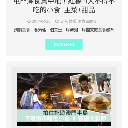
屯門潮食集中地！紅橋 4大不得不
吃的小食+主菜+甜品
2017-04-20
ETV
,
精選
,
胃食四處尋
講到美食，香港係一個天堂，咩新潮，咩國家嘅美食都有
READ MORE