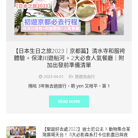
【日本生日之旅2023｜京都篇】清水寺和服袴
體驗 + 保津川遊船河 + 2大必食人氣餐廳｜附
加出發前準備清單
2023-04-01
旅遊自由行
隔咗 3年無去過旅行，啲 yen 又咁平，第 1
READ MORE
【聖誕好去處2022】迪士尼公主 X 動物集合荃
灣廣場天台！ 8大必影森系打卡位影盡日與夜