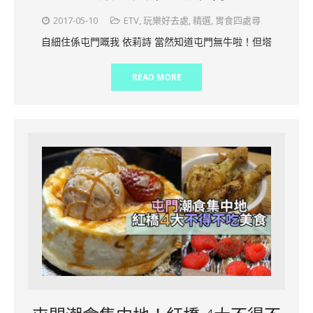
2017-05-10
ETV
,
玩樂好去處
,
精選
,
胃食四處尋
自細住係屯門嘅我 依莉詩 當然知道屯門無牛啦！但塔
READ MORE