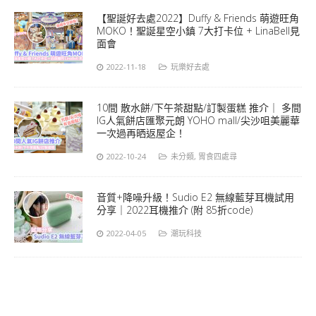
【聖誕好去處2022】Duffy & Friends 萌遊旺角
MOKO！聖誕星空小鎮 7大打卡位 + LinaBell見
面會
2022-11-18
玩樂好去處
10間 散水餅/下午茶甜點/訂製蛋糕 推介｜ 多間
IG人氣餅店匯聚元朗 YOHO mall/尖沙咀美麗華
一次過再晒返屋企！
2022-10-24
未分類
,
胃食四處尋
音質+降噪升級！Sudio E2 無線藍芽耳機試用
分享｜2022耳機推介 (附 85折code)
2022-04-05
潮玩科技