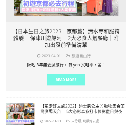
【日本生日之旅2023｜京都篇】清水寺和服袴
體驗 + 保津川遊船河 + 2大必食人氣餐廳｜附
加出發前準備清單
2023-04-01
旅遊自由行
隔咗 3年無去過旅行，啲 yen 又咁平，第 1
READ MORE
【聖誕好去處2022】迪士尼公主 X 動物集合荃
灣廣場天台！ 8大必影森系打卡位影盡日與夜
2022-11-23
未分類
,
玩樂好去處