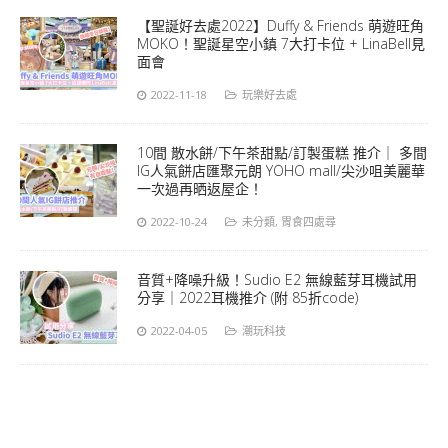
【聖誕好去處2022】Duffy & Friends 萌遊旺角
MOKO！聖誕星空小鎮 7大打卡位 + LinaBell見
面會
2022-11-18
玩樂好去處
10間 散水餅/下午茶甜點/訂製蛋糕 推介｜ 多間
IG人氣餅店匯聚元朗 YOHO mall/尖沙咀美麗華
一次過再晒返屋企！
2022-10-24
未分類
,
胃食四處尋
音質+降噪升級！Sudio E2 無線藍芽耳機試用
分享｜2022耳機推介 (附 85折code)
2022-04-05
潮玩科技