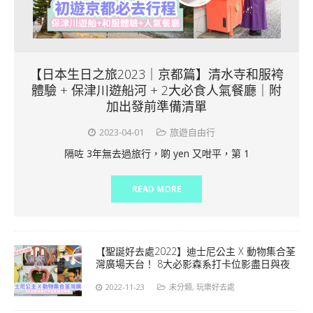
【日本生日之旅2023｜京都篇】清水寺和服袴
體驗 + 保津川遊船河 + 2大必食人氣餐廳｜附
加出發前準備清單
2023-04-01
旅遊自由行
隔咗 3年無去過旅行，啲 yen 又咁平，第 1
READ MORE
【聖誕好去處2022】迪士尼公主 X 動物集合荃
灣廣場天台！ 8大必影森系打卡位影盡日與夜
2022-11-23
未分類
,
玩樂好去處