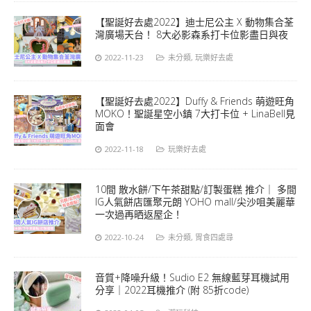
【聖誕好去處2022】迪士尼公主 X 動物集合荃
灣廣場天台！ 8大必影森系打卡位影盡日與夜
2022-11-23
未分類
,
玩樂好去處
【聖誕好去處2022】Duffy & Friends 萌遊旺角
MOKO！聖誕星空小鎮 7大打卡位 + LinaBell見
面會
2022-11-18
玩樂好去處
10間 散水餅/下午茶甜點/訂製蛋糕 推介｜ 多間
IG人氣餅店匯聚元朗 YOHO mall/尖沙咀美麗華
一次過再晒返屋企！
2022-10-24
未分類
,
胃食四處尋
音質+降噪升級！Sudio E2 無線藍芽耳機試用
分享｜2022耳機推介 (附 85折code)