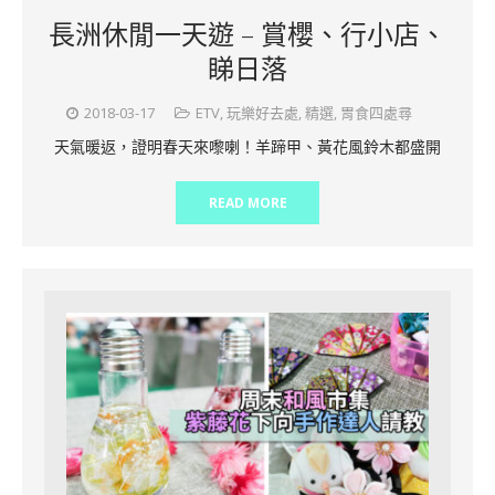
長洲休閒一天遊 – 賞櫻、行小店、
睇日落
2018-03-17
ETV
,
玩樂好去處
,
精選
,
胃食四處尋
天氣暖返，證明春天來嚟喇！羊蹄甲、黃花風鈴木都盛開
READ MORE