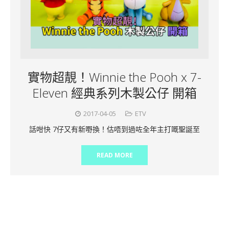
實物超靚！Winnie the Pooh x 7-
Eleven 經典系列木製公仔 開箱
2017-04-05
ETV
話咁快 7仔又有新嘢換！估唔到過咗全年主打嘅聖誕至
READ MORE