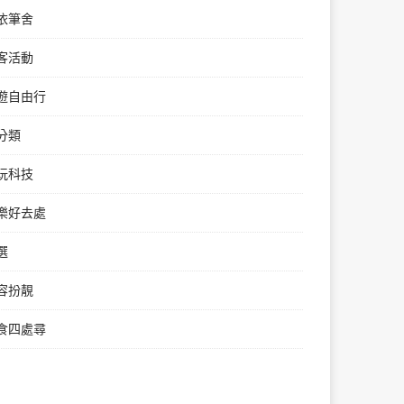
依筆舍
客活動
遊自由行
分類
玩科技
樂好去處
選
容扮靚
食四處尋