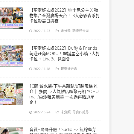
【聖誕好去處2022】迪士尼公主 X 動
物集合荃灣廣場天台！ 8大必影森系打
卡位影盡日與夜
2022-11-23
未分類
,
玩樂好去處
【聖誕好去處2022】Duffy & Friends
萌遊旺角MOKO！聖誕星空小鎮 7大打
卡位 + LinaBell見面會
2022-11-18
玩樂好去處
10間 散水餅/下午茶甜點/訂製蛋糕 推
介｜ 多間 IG人氣餅店匯聚元朗 YOHO
mall/尖沙咀美麗華 一次過再晒返屋
企！
2022-10-24
未分類
,
胃食四處尋
音質+降噪升級！Sudio E2 無線藍芽