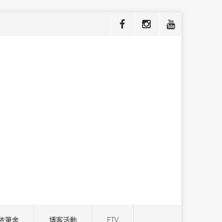
依筆舍
博客活動
ETV