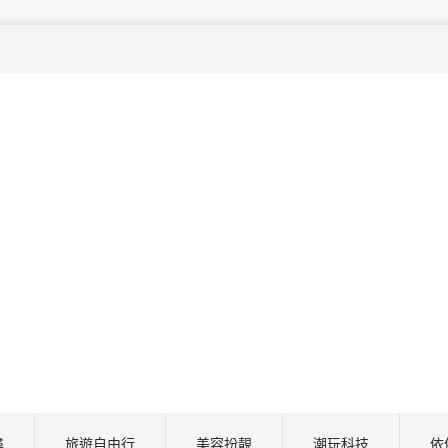
尋
旅遊自由行
美容扮靚
潮玩科技
依