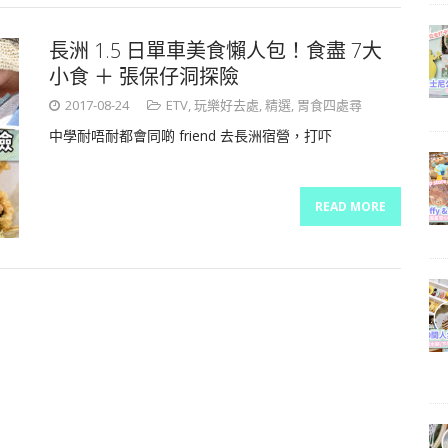
長洲 1.5 日單車美食懶人包！食盡 7大
小食 ＋ 張保仔洞探險
2017-08-24
ETV
,
玩樂好去處
,
精選
,
胃食四處尋
中學耐唔耐都會同啲 friend 去長洲宿營，打吓
READ MORE