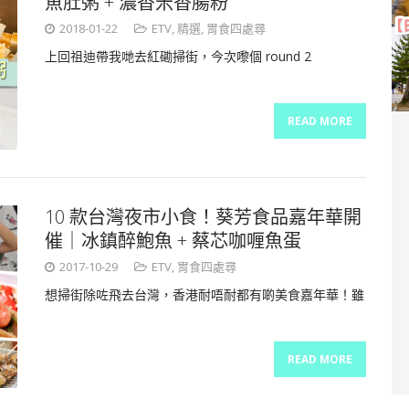
魚肚粥 + 濃香米香腸粉
2018-01-22
ETV
,
精選
,
胃食四處尋
上回祖迪帶我哋去紅磡掃街，今次嚟個 round 2
READ MORE
10 款台灣夜市小食！葵芳食品嘉年華開
催｜冰鎮醉鮑魚 + 蔡芯咖喱魚蛋
2017-10-29
ETV
,
胃食四處尋
想掃街除咗飛去台灣，香港耐唔耐都有啲美食嘉年華！雖
READ MORE