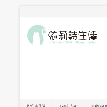
依莉”詩”生活
玩樂好去處
胃食四處