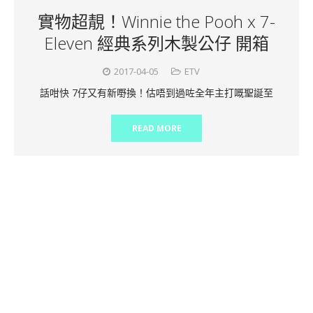
實物超靚！Winnie the Pooh x 7-
Eleven 經典系列木製公仔 開箱
2017-04-05
ETV
話咁快 7仔又有新嘢換！估唔到過咗全年主打嘅聖誕至
READ MORE