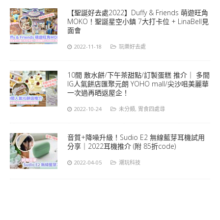
【聖誕好去處2022】Duffy & Friends 萌遊旺角
MOKO！聖誕星空小鎮 7大打卡位 + LinaBell見
面會
2022-11-18
玩樂好去處
10間 散水餅/下午茶甜點/訂製蛋糕 推介｜ 多間
IG人氣餅店匯聚元朗 YOHO mall/尖沙咀美麗華
一次過再晒返屋企！
2022-10-24
未分類
,
胃食四處尋
音質+降噪升級！Sudio E2 無線藍芽耳機試用
分享｜2022耳機推介 (附 85折code)
2022-04-05
潮玩科技