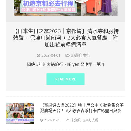
【日本生日之旅2023｜京都篇】清水寺和服袴
體驗 + 保津川遊船河 + 2大必食人氣餐廳｜附
加出發前準備清單
2023-04-01
旅遊自由行
隔咗 3年無去過旅行，啲 yen 又咁平，第 1
READ MORE
【聖誕好去處2022】迪士尼公主 X 動物集合荃
灣廣場天台！ 8大必影森系打卡位影盡日與夜
2022-11-23
未分類
,
玩樂好去處