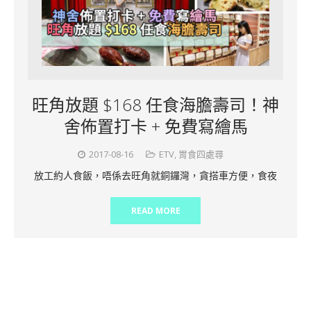
旺角放題 $168 任食海膽壽司！神
舍佈置打卡 + 免費寫繪馬
2017-08-16
ETV
,
胃食四處尋
放工約人食飯，唔係去旺角就銅鑼灣，貪搭車方便，食夜
READ MORE