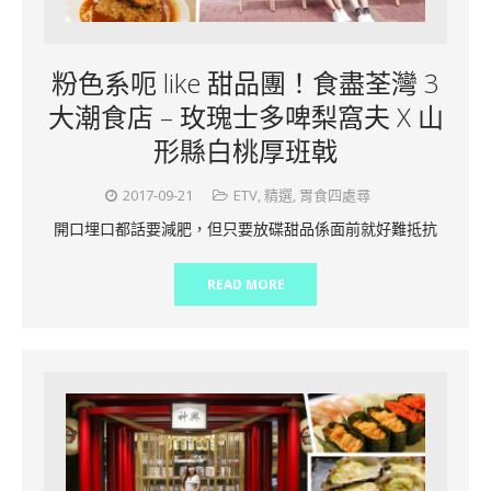
粉色系呃 like 甜品團！食盡荃灣 3
大潮食店 – 玫瑰士多啤梨窩夫 X 山
形縣白桃厚班戟
2017-09-21
ETV
,
精選
,
胃食四處尋
開口埋口都話要減肥，但只要放碟甜品係面前就好難抵抗
READ MORE