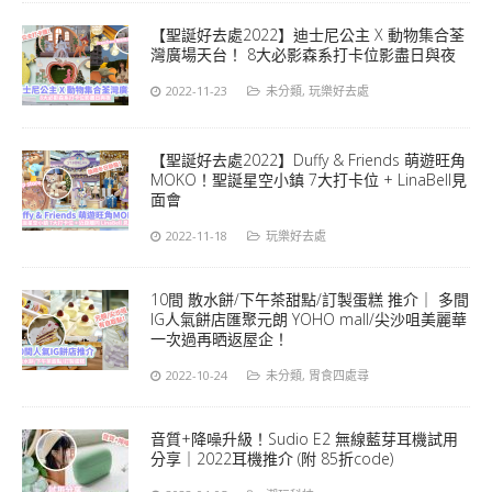
【聖誕好去處2022】迪士尼公主 X 動物集合荃
灣廣場天台！ 8大必影森系打卡位影盡日與夜
2022-11-23
未分類
,
玩樂好去處
【聖誕好去處2022】Duffy & Friends 萌遊旺角
MOKO！聖誕星空小鎮 7大打卡位 + LinaBell見
面會
2022-11-18
玩樂好去處
10間 散水餅/下午茶甜點/訂製蛋糕 推介｜ 多間
IG人氣餅店匯聚元朗 YOHO mall/尖沙咀美麗華
一次過再晒返屋企！
2022-10-24
未分類
,
胃食四處尋
音質+降噪升級！Sudio E2 無線藍芽耳機試用
分享｜2022耳機推介 (附 85折code)