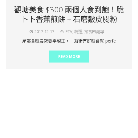
觀塘美食 $300 兩個人食到飽！脆
卜卜香蕉煎餅 + 石磨皺皮腸粉
2017-12-17
ETV
,
精選
,
胃食四處尋
屋邨食嘢最緊要平靚正，一落街有好嘢食就 perfe
READ MORE