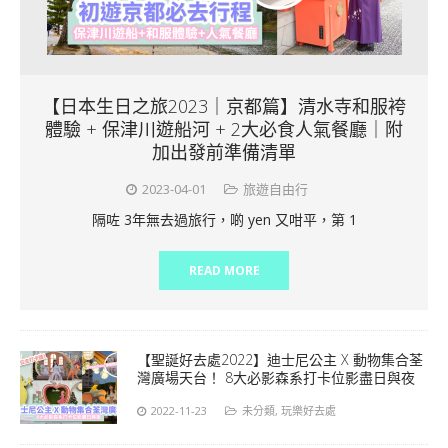
【日本生日之旅2023｜京都篇】清水寺和服袴
體驗 + 保津川遊船河 + 2大必食人氣餐廳｜附
加出發前準備清單
2023-04-01
旅遊自由行
隔咗 3年無去過旅行，啲 yen 又咁平，第 1
READ MORE
【聖誕好去處2022】迪士尼公主 X 動物集合荃
灣廣場天台！ 8大必影森系打卡位影盡日與夜
2022-11-23
未分類
,
玩樂好去處