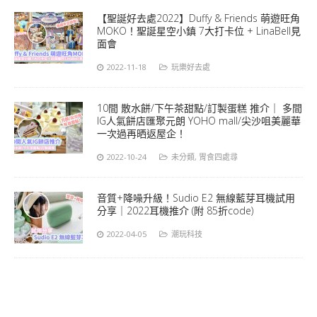
【聖誕好去處2022】Duffy & Friends 萌遊旺角
MOKO！聖誕星空小鎮 7大打卡位 + LinaBell見
面會
2022-11-18
玩樂好去處
10間 散水餅/下午茶甜點/訂製蛋糕 推介｜ 多間
IG人氣餅店匯聚元朗 YOHO mall/尖沙咀美麗華
一次過再晒返屋企！
2022-10-24
未分類
,
胃食四處尋
音質+降噪升級！Sudio E2 無線藍芽耳機試用
分享｜2022耳機推介 (附 85折code)
2022-04-05
潮玩科技