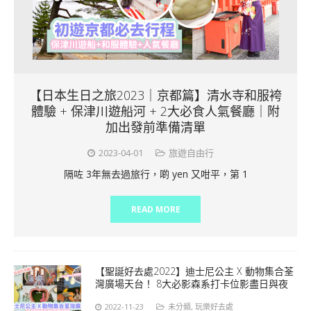
【日本生日之旅2023｜京都篇】清水寺和服袴
體驗 + 保津川遊船河 + 2大必食人氣餐廳｜附
加出發前準備清單
2023-04-01
旅遊自由行
隔咗 3年無去過旅行，啲 yen 又咁平，第 1
READ MORE
【聖誕好去處2022】迪士尼公主 X 動物集合荃
灣廣場天台！ 8大必影森系打卡位影盡日與夜
2022-11-23
未分類
,
玩樂好去處