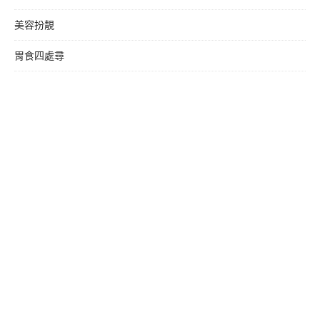
美容扮靚
胃食四處尋