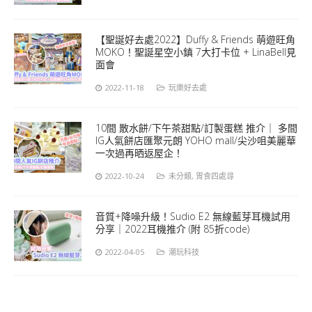
【聖誕好去處2022】Duffy & Friends 萌遊旺角
MOKO！聖誕星空小鎮 7大打卡位 + LinaBell見
面會
2022-11-18
玩樂好去處
10間 散水餅/下午茶甜點/訂製蛋糕 推介｜ 多間
IG人氣餅店匯聚元朗 YOHO mall/尖沙咀美麗華
一次過再晒返屋企！
2022-10-24
未分類
,
胃食四處尋
音質+降噪升級！Sudio E2 無線藍芽耳機試用
分享｜2022耳機推介 (附 85折code)
2022-04-05
潮玩科技