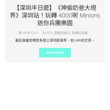
【深圳半日遊】《神偷奶爸大視
界》深圳站！玩轉 4000呎 Minions
迷你兵團樂園
2018-12-31
ETV
,
旅遊自由行
,
玩樂好去處
最近身邊愈嚟愈多朋上深圳飲喜茶，去Cafe扮文青，
READ MORE