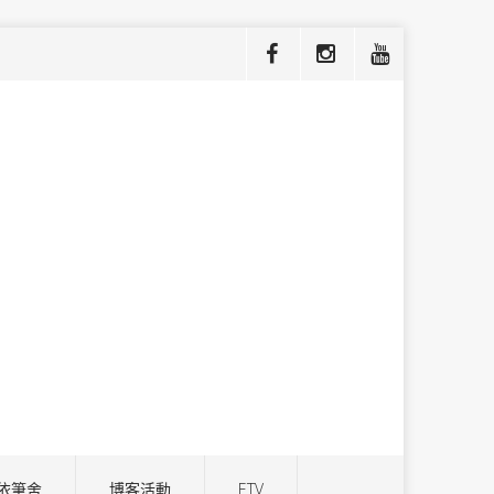
依筆舍
博客活動
ETV