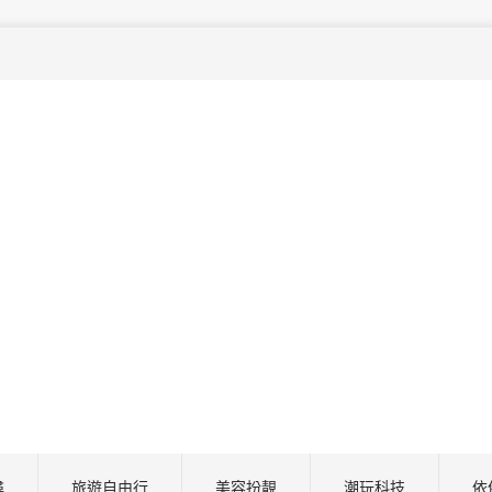
尋
旅遊自由行
美容扮靚
潮玩科技
依