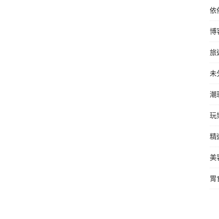
依
博
旅
未
潮
玩
精
美
胃