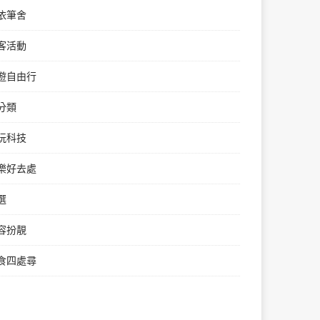
依筆舍
客活動
遊自由行
分類
玩科技
樂好去處
選
容扮靚
食四處尋