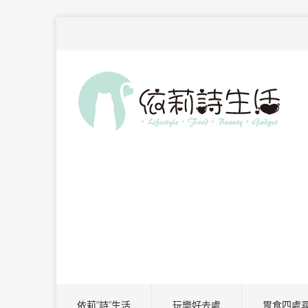
依莉”詩”生活
玩樂好去處
胃食四處