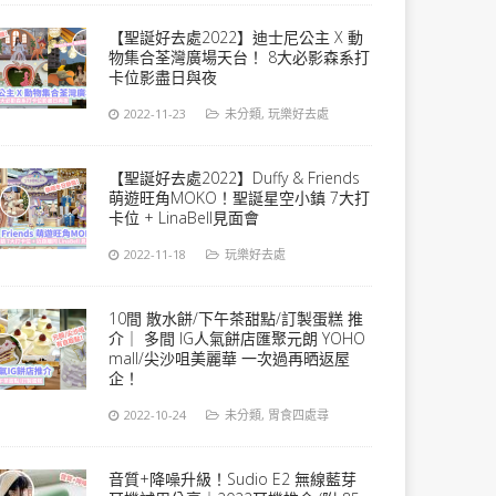
【聖誕好去處2022】迪士尼公主 X 動
物集合荃灣廣場天台！ 8大必影森系打
卡位影盡日與夜
2022-11-23
未分類
,
玩樂好去處
【聖誕好去處2022】Duffy & Friends
萌遊旺角MOKO！聖誕星空小鎮 7大打
卡位 + LinaBell見面會
2022-11-18
玩樂好去處
10間 散水餅/下午茶甜點/訂製蛋糕 推
介｜ 多間 IG人氣餅店匯聚元朗 YOHO
mall/尖沙咀美麗華 一次過再晒返屋
企！
2022-10-24
未分類
,
胃食四處尋
音質+降噪升級！Sudio E2 無線藍芽