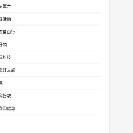
依筆舍
客活動
遊自由行
分類
玩科技
樂好去處
選
容扮靚
食四處尋