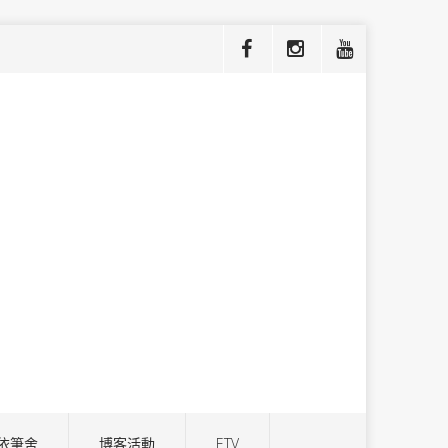
依筆舍
博客活動
ETV