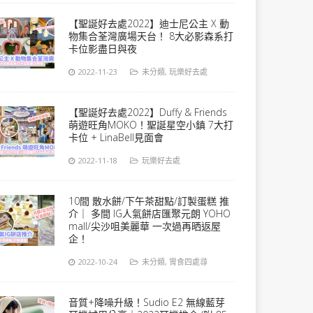
【聖誕好去處2022】迪士尼公主 X 動
物集合荃灣廣場天台！ 8大必影森系打
卡位影盡日與夜
2022-11-23
未分類
,
玩樂好去處
【聖誕好去處2022】Duffy & Friends
萌遊旺角MOKO！聖誕星空小鎮 7大打
卡位 + LinaBell見面會
2022-11-18
玩樂好去處
10間 散水餅/下午茶甜點/訂製蛋糕 推
介｜ 多間 IG人氣餅店匯聚元朗 YOHO
mall/尖沙咀美麗華 一次過再晒返屋
企！
2022-10-24
未分類
,
胃食四處尋
音質+降噪升級！Sudio E2 無線藍芽