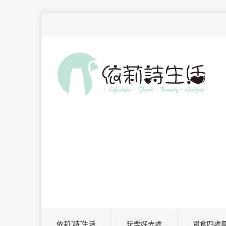
依莉”詩”生活
玩樂好去處
胃食四處