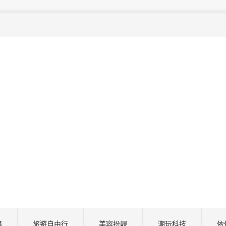
尋
旅遊自由行
美容扮靚
潮玩科技
依