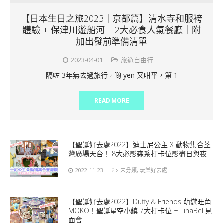
【日本生日之旅2023｜京都篇】清水寺和服袴
體驗 + 保津川遊船河 + 2大必食人氣餐廳｜附
加出發前準備清單
2023-04-01
旅遊自由行
隔咗 3年無去過旅行，啲 yen 又咁平，第 1
READ MORE
【聖誕好去處2022】迪士尼公主 X 動物集合荃
灣廣場天台！ 8大必影森系打卡位影盡日與夜
2022-11-23
未分類
,
玩樂好去處
【聖誕好去處2022】Duffy & Friends 萌遊旺角
MOKO！聖誕星空小鎮 7大打卡位 + LinaBell見
面會