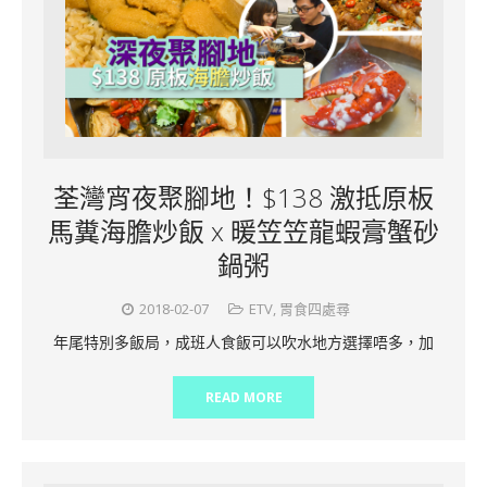
荃灣宵夜聚腳地！$138 激抵原板
馬糞海膽炒飯 x 暖笠笠龍蝦膏蟹砂
鍋粥
2018-02-07
ETV
,
胃食四處尋
年尾特別多飯局，成班人食飯可以吹水地方選擇唔多，加
READ MORE