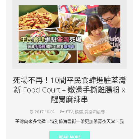
死場不再！10間平民食肆進駐荃灣
新 Food Court – 嫩滑手撕雞腸粉 x
醒胃麻辣串
2017-10-02
ETV
,
精選
,
胃食四處尋
荃灣向來多食肆，特別係海霸街一帶更加係宵夜天堂。我
READ MORE