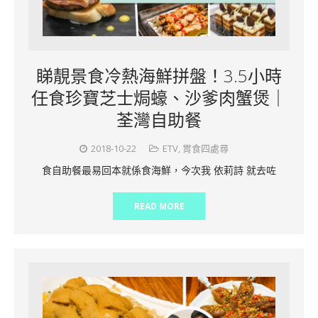
睇靚景食冷熱海鮮拼盤！3.5小時
任食珍寶芝士焗蠔、沙爹肉蟹煲｜
荃灣自助餐
2018-10-22
ETV
,
胃食四處尋
食自助餐最易回本就係食海鮮，今次我 依莉詩 就去咗
READ MORE