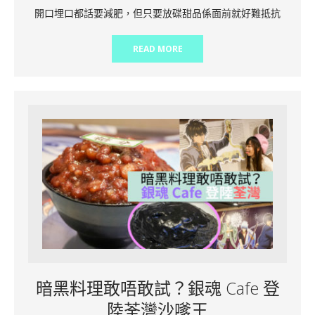
開口埋口都話要減肥，但只要放碟甜品係面前就好難抵抗
READ MORE
暗黑料理敢唔敢試？銀魂 Cafe 登
陸荃灣沙嗲王