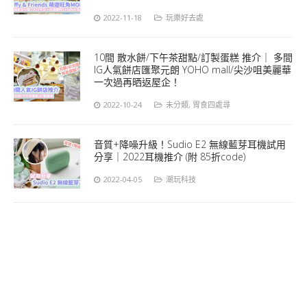
2022-11-18
玩樂好去處
10間 散水餅/下午茶甜點/訂製蛋糕 推介｜ 多間
IG人氣餅店匯聚元朗 YOHO mall/尖沙咀美麗華
一次過再晒返屋企！
2022-10-24
未分類
,
胃食四處尋
音質+降噪升級！Sudio E2 無線藍芽耳機試用
分享｜2022耳機推介 (附 85折code)
2022-04-05
潮玩科技