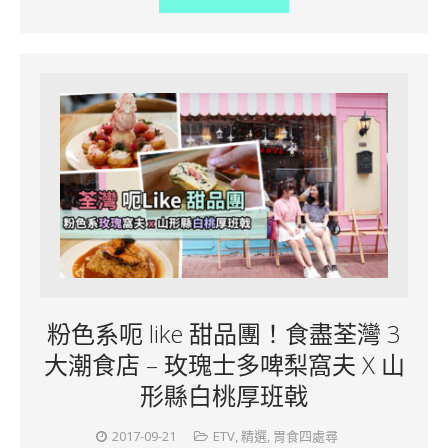
粉色系呃 like 甜品團！食盡荃灣 3
大潮食店 – 玫瑰士多啤梨窩夫 X 山
形縣白桃厚班戟
2017-09-21
ETV
,
精選
,
胃食四處尋