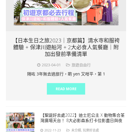
【日本生日之旅2023｜京都篇】清水寺和服袴
體驗 + 保津川遊船河 + 2大必食人氣餐廳｜附
加出發前準備清單
2023-04-01
旅遊自由行
隔咗 3年無去過旅行，啲 yen 又咁平，第 1
READ MORE
【聖誕好去處2022】迪士尼公主 X 動物集合荃
灣廣場天台！ 8大必影森系打卡位影盡日與夜
2022-11-23
未分類
,
玩樂好去處