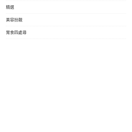
精選
美容扮靚
胃食四處尋