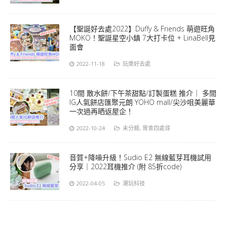
【聖誕好去處2022】Duffy & Friends 萌遊旺角
MOKO！聖誕星空小鎮 7大打卡位 + LinaBell見
面會
2022-11-18
玩樂好去處
10間 散水餅/下午茶甜點/訂製蛋糕 推介｜ 多間
IG人氣餅店匯聚元朗 YOHO mall/尖沙咀美麗華
一次過再晒返屋企！
2022-10-24
未分類
,
胃食四處尋
音質+降噪升級！Sudio E2 無線藍芽耳機試用
分享｜2022耳機推介 (附 85折code)
2022-04-05
潮玩科技