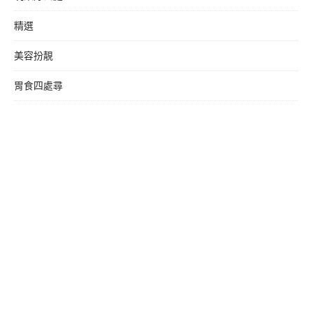
精選
美容扮靚
胃食四處尋