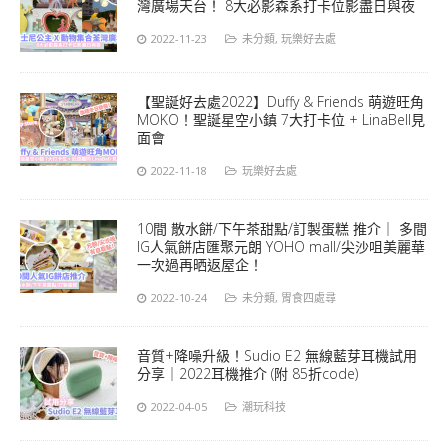
灣廣場天台！ 8大必影森系打卡位影盡日與夜
2022-11-23
未分類
,
玩樂好去處
【聖誕好去處2022】Duffy & Friends 萌遊旺角
MOKO！聖誕星空小鎮 7大打卡位 + LinaBell見
面會
2022-11-18
玩樂好去處
10間 散水餅/下午茶甜點/訂製蛋糕 推介｜ 多間
IG人氣餅店匯聚元朗 YOHO mall/尖沙咀美麗華
一次過再晒返屋企！
2022-10-24
未分類
,
胃食四處尋
音質+降噪升級！Sudio E2 無線藍芽耳機試用
分享｜2022耳機推介 (附 85折code)
2022-04-05
潮玩科技