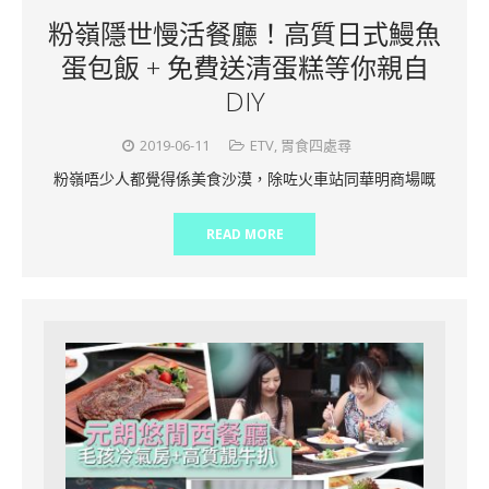
粉嶺隱世慢活餐廳！高質日式鰻魚
蛋包飯 + 免費送清蛋糕等你親自
DIY
2019-06-11
ETV
,
胃食四處尋
粉嶺唔少人都覺得係美食沙漠，除咗火車站同華明商場嘅
READ MORE