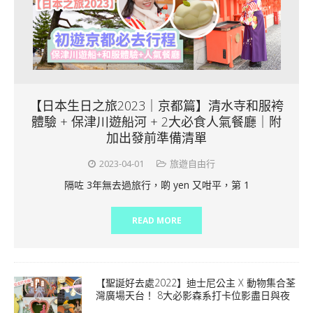
【日本生日之旅2023｜京都篇】清水寺和服袴
體驗 + 保津川遊船河 + 2大必食人氣餐廳｜附
加出發前準備清單
2023-04-01
旅遊自由行
隔咗 3年無去過旅行，啲 yen 又咁平，第 1
READ MORE
【聖誕好去處2022】迪士尼公主 X 動物集合荃
灣廣場天台！ 8大必影森系打卡位影盡日與夜