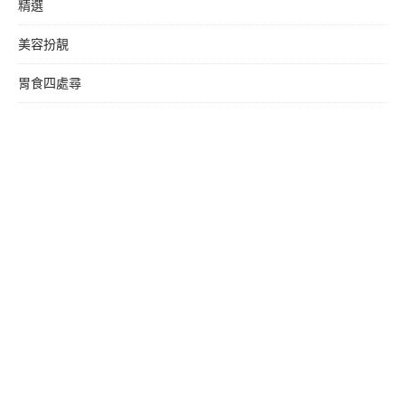
精選
美容扮靚
胃食四處尋