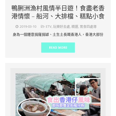
鴨脷洲漁村風情半日遊！食盡老香
港情懷 – 船河、大排檔、糕點小食
2019-03-10
ETV
,
玩樂好去處
,
精選
,
胃食四處尋
身為一個鍾意捐窿捐罅、土生土長嘅香港人，香港大部份
READ MORE