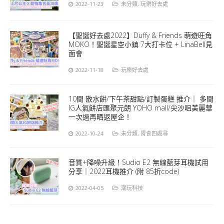
2022-11-23
未分類
,
玩樂好去處
【聖誕好去處2022】Duffy & Friends 萌遊旺角
MOKO！聖誕星空小鎮 7大打卡位 + LinaBell見
面會
2022-11-18
玩樂好去處
10間 散水餅/下午茶甜點/訂製蛋糕 推介｜ 多間
IG人氣餅店匯聚元朗 YOHO mall/尖沙咀美麗華
一次過再晒返屋企！
2022-10-24
未分類
,
胃食四處尋
音質+降噪升級！Sudio E2 無線藍芽耳機試用
分享｜2022耳機推介 (附 85折code)
2022-04-05
潮玩科技