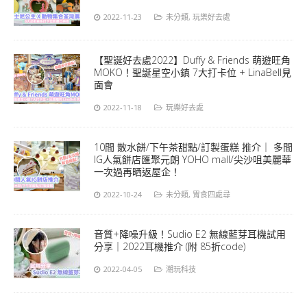
2022-11-23
未分類
,
玩樂好去處
【聖誕好去處2022】Duffy & Friends 萌遊旺角
MOKO！聖誕星空小鎮 7大打卡位 + LinaBell見
面會
2022-11-18
玩樂好去處
10間 散水餅/下午茶甜點/訂製蛋糕 推介｜ 多間
IG人氣餅店匯聚元朗 YOHO mall/尖沙咀美麗華
一次過再晒返屋企！
2022-10-24
未分類
,
胃食四處尋
音質+降噪升級！Sudio E2 無線藍芽耳機試用
分享｜2022耳機推介 (附 85折code)
2022-04-05
潮玩科技