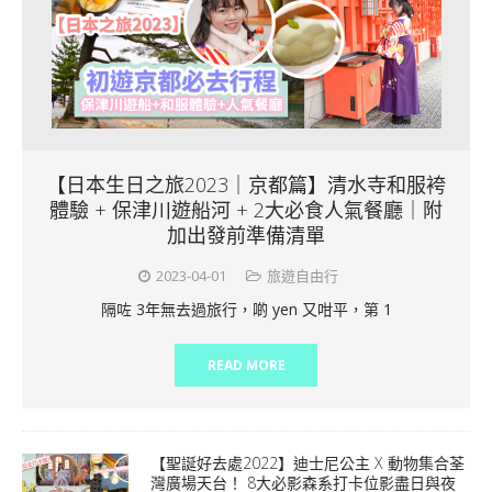
【日本生日之旅2023｜京都篇】清水寺和服袴
體驗 + 保津川遊船河 + 2大必食人氣餐廳｜附
加出發前準備清單
2023-04-01
旅遊自由行
隔咗 3年無去過旅行，啲 yen 又咁平，第 1
READ MORE
【聖誕好去處2022】迪士尼公主 X 動物集合荃
灣廣場天台！ 8大必影森系打卡位影盡日與夜