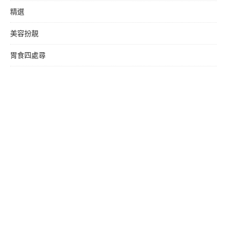
精選
美容扮靚
胃食四處尋