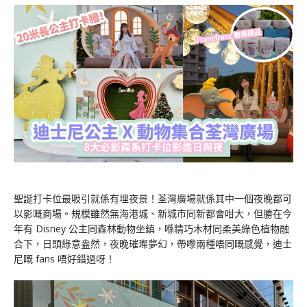
聖誕打卡位最吸引就係有埋夜景！荃灣廣場就係其中一個夜晚都可
以影嘅商場。規模雖然無海港城、新城市同新都會咁大，但勝在今
年有 Disney 公主同森林動物坐鎮，喺
精巧木材同柔美綠色植物融
合下，
日頭綠意盎然，夜晚璀璨夢幻，帶嚟兩種
唔同嘅感覺，迪士
尼嘅 fans 唔好錯過呀！