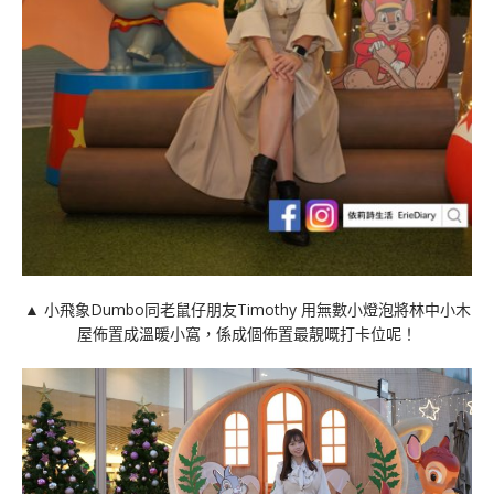
▲ 小飛象Dumbo同老鼠仔朋友Timothy 用無數小燈泡將林中小木
屋佈置成溫暖小窩，係成個佈置最靚嘅打卡位呢！