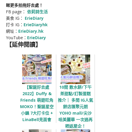
睇更多拍拖好去處！
FB page：
依莉詩生活
美食 IG：
ErieDiary
打卡 IG：
ErieDiaryhk
網址：
ErieDiary.hk
YouTube：
Erie
Diary
【延伸閱讀】
【聖誕好去處
10間 散水餅/下午
2022】Duffy &
茶甜點/訂製蛋糕
Friends 萌遊旺角
推介｜ 多間 IG人氣
MOKO！聖誕星空
餅店匯聚元朗
小鎮 7大打卡位 +
YOHO mall/尖沙
LinaBell見面會
咀美麗華 一次過再
晒返屋企！