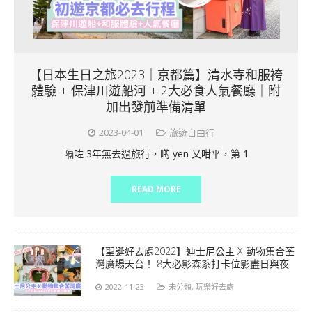
【日本生日之旅2023｜京都篇】清水寺和服袴
體驗 + 保津川遊船河 + 2大必食人氣餐廳｜附
加出發前準備清單
2023-04-01
旅遊自由行
隔咗 3年無去過旅行，啲 yen 又咁平，第 1
READ MORE
【聖誕好去處2022】迪士尼公主 X 動物集合荃
灣廣場天台！ 8大必影森系打卡位影盡日與夜
2022-11-23
未分類
,
玩樂好去處