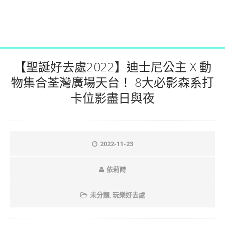
【聖誕好去處2022】迪士尼公主 X 動
物集合荃灣廣場天台！ 8大必影森系打
卡位影盡日與夜
2022-11-23
依莉詩
未分類
,
玩樂好去處