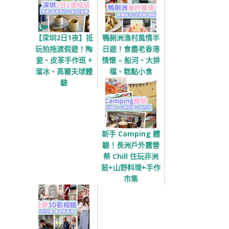
【深圳2日1夜】抵
鴨脷洲漁村風情半
玩拍拖渡假遊！陶
日遊！食盡老香港
瓷、皮革手作班 +
情懷 – 船河、大排
溜冰、高爾夫球體
檔、糕點小食
驗
新手 Camping 體
驗！長洲戶外露營
祭 Chill 住玩非洲
鼓+山野料理+手作
市集