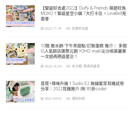
【聖誕好去處2022】Duffy & Friends 萌遊旺角
MOKO！聖誕星空小鎮 7大打卡位 + LinaBell見
面會
2022-11-18
玩樂好去處
10間 散水餅/下午茶甜點/訂製蛋糕 推介｜ 多間
IG人氣餅店匯聚元朗 YOHO mall/尖沙咀美麗華
一次過再晒返屋企！
2022-10-24
未分類
,
胃食四處尋
音質+降噪升級！Sudio E2 無線藍芽耳機試用
分享｜2022耳機推介 (附 85折code)
2022-04-05
潮玩科技