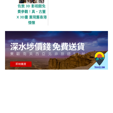
佐敦 3D 影相館免
費參觀！真‧古董
X 3D畫 重現舊香港
情懷