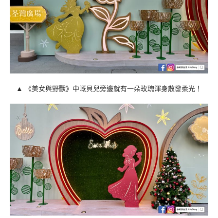
▲
《美女與野獸》中嘅貝兒旁邊就有一朵玫瑰渾身散發柔光！