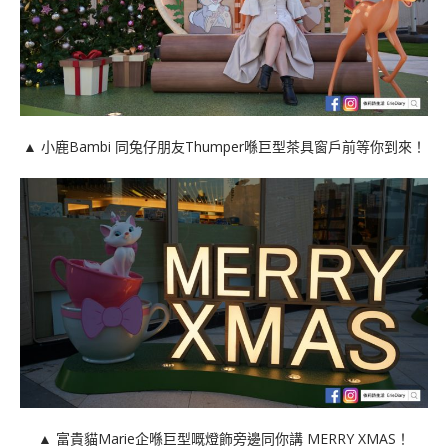
▲ 小鹿Bambi 同兔仔朋友Thumper喺巨型茶具窗戶前等你到來！
▲
富貴貓Marie企喺巨型嘅燈飾旁邊同你講 MERRY XMAS！