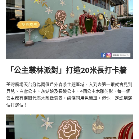
「公主叢林派對」打造20米長打卡牆
荃灣廣場天台分為兩個戶外森系主題區域，入到去第一眼就會見到
貝兒、白雪公主、灰姑娘及長髮公主，
4個公主
木雕
剪影，每一個
公主都有佢嘅代表
木雕做背景，線條同用色簡單，但你一定認到邊
個打邊個！