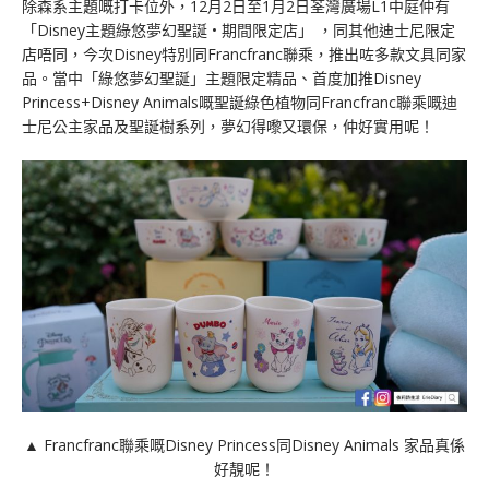
除森系主題嘅打卡位外，12月2日至1月2日荃灣廣場L1中庭仲有
「Disney主題綠悠夢幻聖誕 • 期間限定店」 ，同其他迪士尼限定
店唔同，今次Disney特別同Francfranc聯乘，推出咗多款文具同家
品。當中「綠悠夢幻聖誕」主題限定精品、首度加推Disney
Princess+Disney Animals嘅聖誕綠色植物同Francfranc聯乘嘅迪
士尼公主家品及聖誕樹系列，夢幻得嚟又環保，仲好實用呢！
▲ Francfranc聯乘嘅Disney Princess同Disney Animals 家品真係
好靚呢！