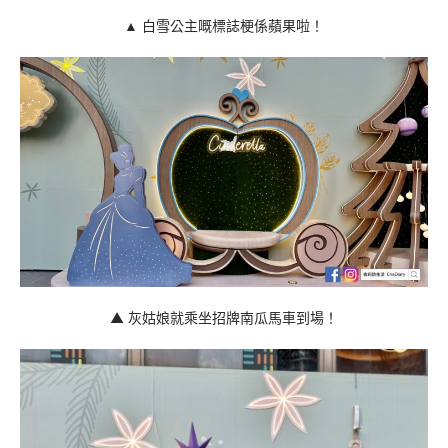
▲ 白雪公主嘅標誌梗係蘋果啦！
▲ 灰姑娘就乘坐招牌南瓜馬車到場！