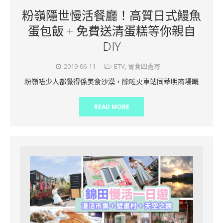
粉嶺隱世慢活餐廳！高質日式鰻魚
蛋包飯 + 免費送清蛋糕等你親自
DIY
2019-06-11
ETV
,
胃食四處尋
粉嶺唔少人都覺得係美食沙漠，除咗火車站同華明商場嘅
READ MORE