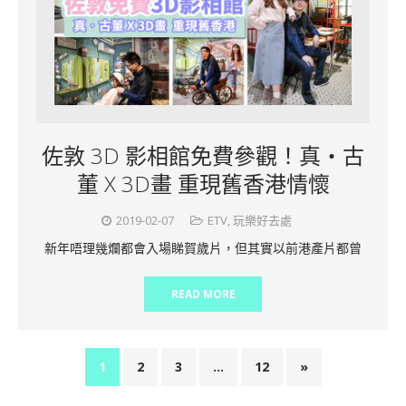
佐敦 3D 影相館免費參觀！真‧古
董 X 3D畫 重現舊香港情懷
2019-02-07
ETV
,
玩樂好去處
新年唔理幾爛都會入場睇賀歲片，但其實以前港產片都曾
READ MORE
1
2
3
…
12
»