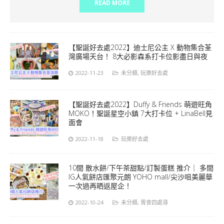
READ MORE
【聖誕好去處2022】迪士尼公主 X 動物集合荃
灣廣場天台！ 8大必影森系打卡位影盡日與夜
2022-11-23
未分類
,
玩樂好去處
【聖誕好去處2022】Duffy & Friends 萌遊旺角
MOKO！聖誕星空小鎮 7大打卡位 + LinaBell見
面會
2022-11-18
玩樂好去處
10間 散水餅/下午茶甜點/訂製蛋糕 推介｜ 多間
IG人氣餅店匯聚元朗 YOHO mall/尖沙咀美麗華
一次過再晒返屋企！
2022-10-24
未分類
,
胃食四處尋