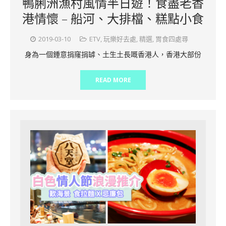
鴨脷洲漁村風情半日遊！食盡老香
港情懷 – 船河、大排檔、糕點小食
2019-03-10
ETV
,
玩樂好去處
,
精選
,
胃食四處尋
身為一個鍾意捐窿捐罅、土生土長嘅香港人，香港大部份
READ MORE