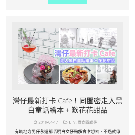
灣仔最新打卡 Cafe！同閨密走入黑
白童話繪本 + 歎花花甜品
2019-04-17
ETV
,
胃食四處尋
有啲地方男仔永遠都唔明白女仔點解會咁想去，不過就係