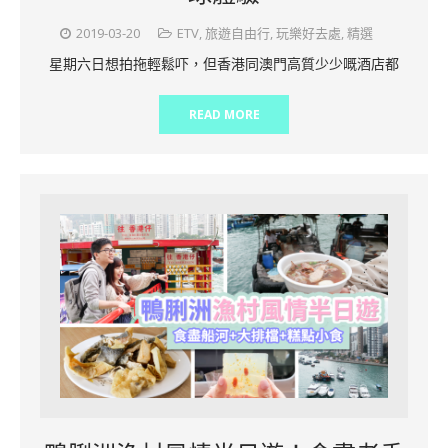
2019-03-20
ETV
,
旅遊自由行
,
玩樂好去處
,
精選
星期六日想拍拖輕鬆吓，但香港同澳門高質少少嘅酒店都
READ MORE