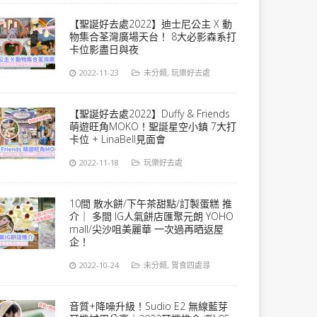
【聖誕好去處2022】迪士尼公主 X 動
物集合荃灣廣場天台！ 8大必影森系打
卡位影盡日與夜
2022-11-23
未分類
,
玩樂好去處
【聖誕好去處2022】Duffy & Friends
萌遊旺角MOKO！聖誕星空小鎮 7大打
卡位 + LinaBell見面會
2022-11-18
玩樂好去處
10間 散水餅/下午茶甜點/訂製蛋糕 推
介｜ 多間 IG人氣餅店匯聚元朗 YOHO
mall/尖沙咀美麗華 一次過再晒返屋
企！
2022-10-24
未分類
,
胃食四處尋
音質+降噪升級！Sudio E2 無線藍芽