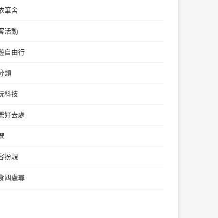
依筆舍
客活動
遊自由行
分類
玩科技
樂好去處
選
容扮靚
食四處尋