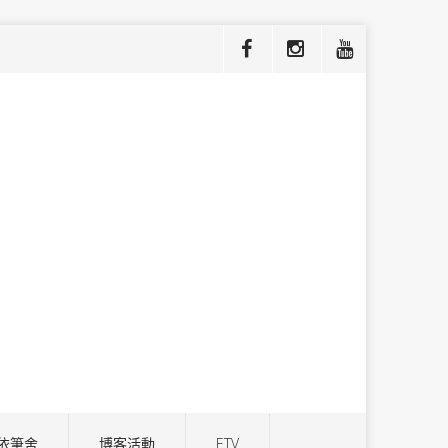
依筆舍
博客活動
ETV