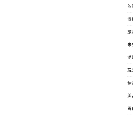
依
博
旅
未
潮
玩
精
美
胃