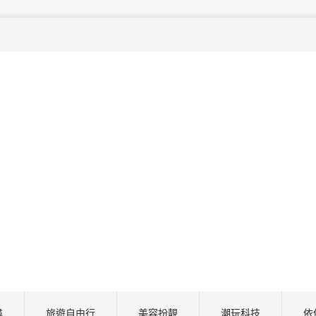
尋
旅遊自由行
美容扮靚
潮玩科技
依