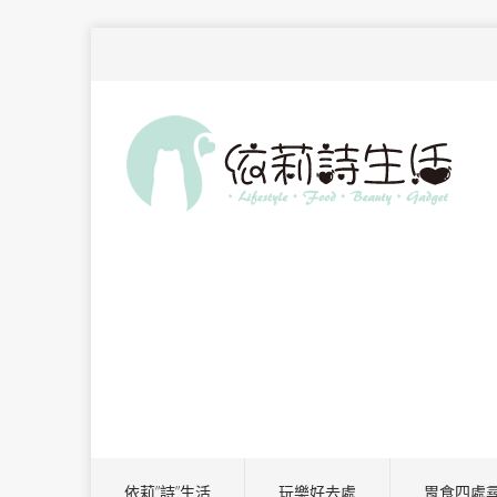
依莉”詩”生活
玩樂好去處
胃食四處