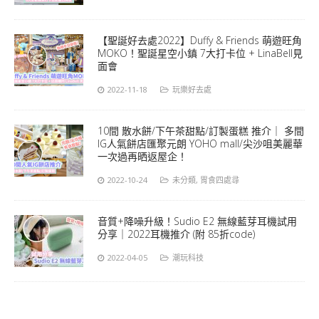
【聖誕好去處2022】Duffy & Friends 萌遊旺角
MOKO！聖誕星空小鎮 7大打卡位 + LinaBell見
面會
2022-11-18
玩樂好去處
10間 散水餅/下午茶甜點/訂製蛋糕 推介｜ 多間
IG人氣餅店匯聚元朗 YOHO mall/尖沙咀美麗華
一次過再晒返屋企！
2022-10-24
未分類
,
胃食四處尋
音質+降噪升級！Sudio E2 無線藍芽耳機試用
分享｜2022耳機推介 (附 85折code)
2022-04-05
潮玩科技