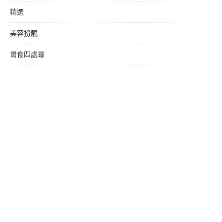
精選
美容扮靚
胃食四處尋