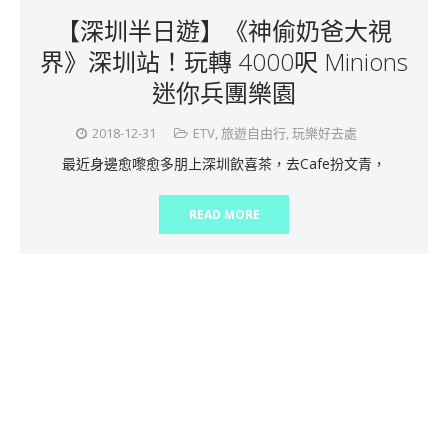
【深圳半日遊】《神偷奶爸大視
界》深圳站！玩轉 4000呎 Minions
迷你兵團樂園
2018-12-31
ETV
,
旅遊自由行
,
玩樂好去處
最近身邊愈嚟愈多朋上深圳飲喜茶，去Cafe扮文青，
READ MORE