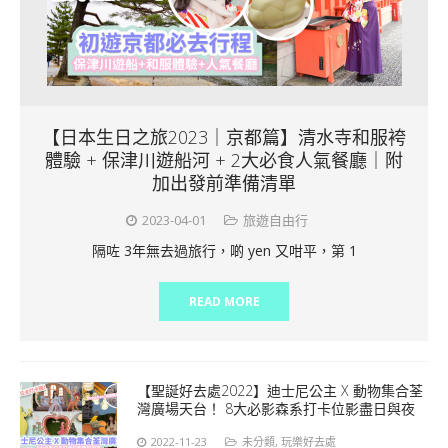
【日本生日之旅2023｜京都篇】清水寺和服袴
體驗 + 保津川遊船河 + 2大必食人氣餐廳｜附
加出發前準備清單
2023-04-01
旅遊自由行
隔咗 3年無去過旅行，啲 yen 又咁平，第 1
READ MORE
【聖誕好去處2022】迪士尼公主 X 動物集合荃
灣廣場天台！ 8大必影森系打卡位影盡日與夜
2022-11-23
未分類
,
玩樂好去處