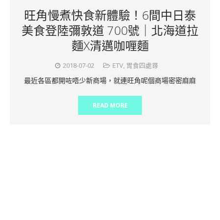
旺角慢煮快食新體驗！6間中日泰
美食登陸彌敦道 700號｜北海道拉
麵X清邁咖喱麵
2018-07-02
ETV
,
胃食四處尋
最近各區都開咗唔少新商場，就連旺角呢個商場密密麻麻
READ MORE