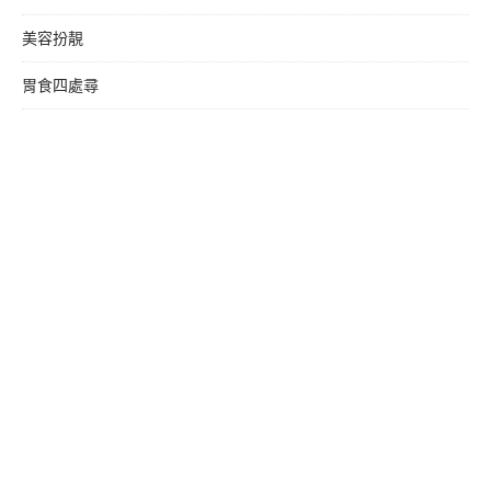
美容扮靚
胃食四處尋