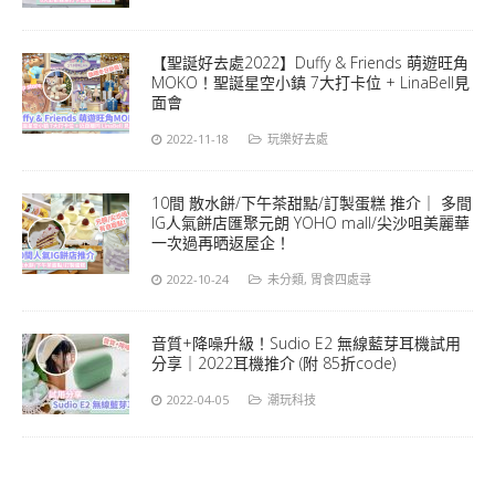
【聖誕好去處2022】Duffy & Friends 萌遊旺角
MOKO！聖誕星空小鎮 7大打卡位 + LinaBell見
面會
2022-11-18
玩樂好去處
10間 散水餅/下午茶甜點/訂製蛋糕 推介｜ 多間
IG人氣餅店匯聚元朗 YOHO mall/尖沙咀美麗華
一次過再晒返屋企！
2022-10-24
未分類
,
胃食四處尋
音質+降噪升級！Sudio E2 無線藍芽耳機試用
分享｜2022耳機推介 (附 85折code)
2022-04-05
潮玩科技