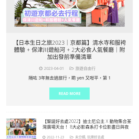
【日本生日之旅2023｜京都篇】清水寺和服袴
體驗 + 保津川遊船河 + 2大必食人氣餐廳｜附
加出發前準備清單
2023-04-01
旅遊自由行
隔咗 3年無去過旅行，啲 yen 又咁平，第 1
READ MORE
【聖誕好去處2022】迪士尼公主 X 動物集合荃
灣廣場天台！ 8大必影森系打卡位影盡日與夜
2022-11-23
未分類
,
玩樂好去處