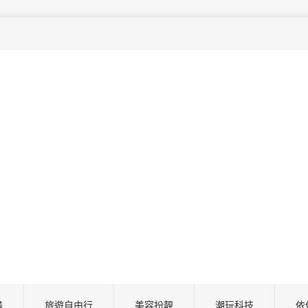
尋
旅遊自由行
美容扮靚
潮玩科技
依