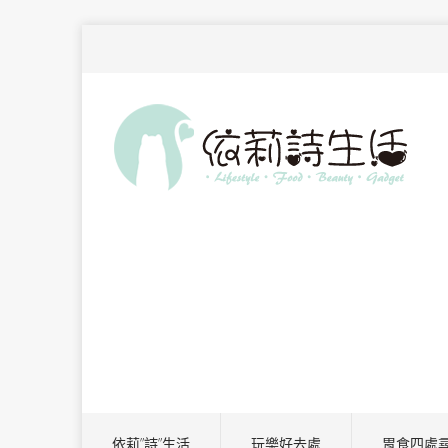
依莉”詩”生活
玩樂好去處
胃食四處