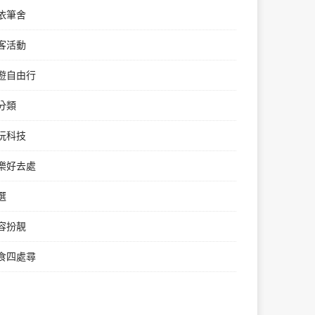
依筆舍
客活動
遊自由行
分類
玩科技
樂好去處
選
容扮靚
食四處尋