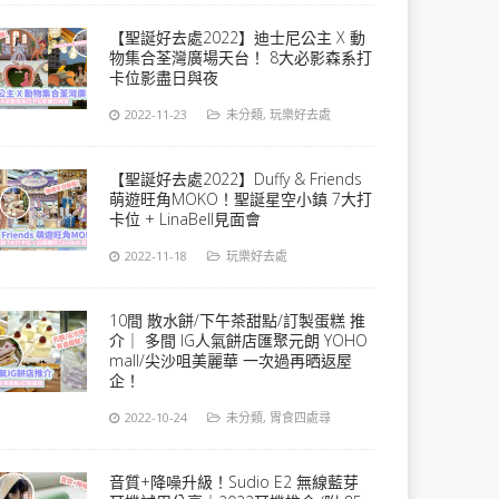
【聖誕好去處2022】迪士尼公主 X 動
物集合荃灣廣場天台！ 8大必影森系打
卡位影盡日與夜
2022-11-23
未分類
,
玩樂好去處
【聖誕好去處2022】Duffy & Friends
萌遊旺角MOKO！聖誕星空小鎮 7大打
卡位 + LinaBell見面會
2022-11-18
玩樂好去處
10間 散水餅/下午茶甜點/訂製蛋糕 推
介｜ 多間 IG人氣餅店匯聚元朗 YOHO
mall/尖沙咀美麗華 一次過再晒返屋
企！
2022-10-24
未分類
,
胃食四處尋
音質+降噪升級！Sudio E2 無線藍芽