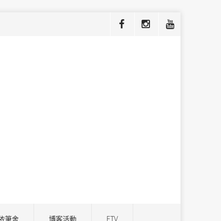
依筆舍
博客活動
ETV