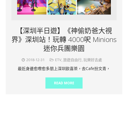
【深圳半日遊】《神偷奶爸大視
界》深圳站！玩轉 4000呎 Minions
迷你兵團樂園
2018-12-31
ETV
,
旅遊自由行
,
玩樂好去處
最近身邊愈嚟愈多朋上深圳飲喜茶，去Cafe扮文青，
READ MORE