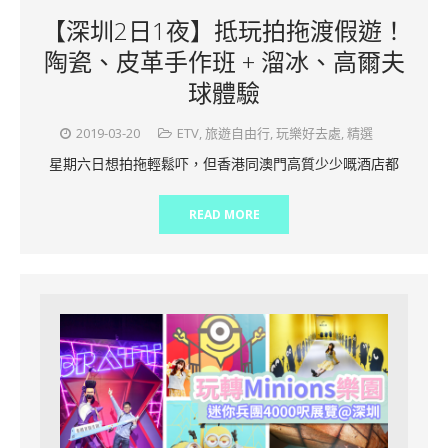
【深圳2日1夜】抵玩拍拖渡假遊！
陶瓷、皮革手作班 + 溜冰、高爾夫
球體驗
2019-03-20
ETV
,
旅遊自由行
,
玩樂好去處
,
精選
星期六日想拍拖輕鬆吓，但香港同澳門高質少少嘅酒店都
READ MORE