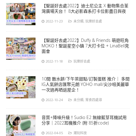
【聖誕好去處2022】迪士尼公主 X 動物集合荃
灣廣場天台！ 8大必影森系打卡位影盡日與夜
2022-11-23
未分類
,
玩樂好去處
【聖誕好去處2022】Duffy & Friends 萌遊旺角
MOKO！聖誕星空小鎮 7大打卡位 + LinaBell見
面會
2022-11-18
玩樂好去處
10間 散水餅/下午茶甜點/訂製蛋糕 推介｜ 多間
IG人氣餅店匯聚元朗 YOHO mall/尖沙咀美麗華
一次過再晒返屋企！
2022-10-24
未分類
,
胃食四處尋
音質+降噪升級！Sudio E2 無線藍芽耳機試用
分享｜2022耳機推介 (附 85折code)
2022-04-05
潮玩科技