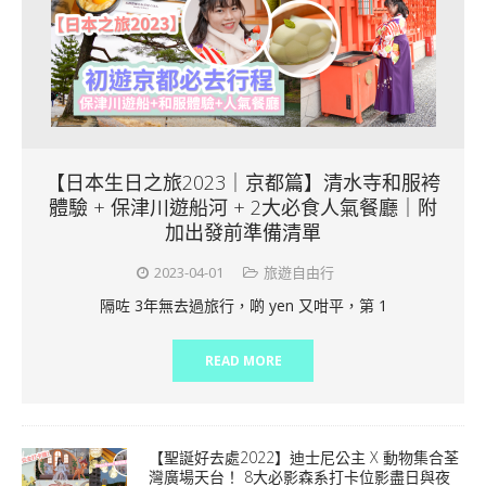
【日本生日之旅2023｜京都篇】清水寺和服袴
體驗 + 保津川遊船河 + 2大必食人氣餐廳｜附
加出發前準備清單
2023-04-01
旅遊自由行
隔咗 3年無去過旅行，啲 yen 又咁平，第 1
READ MORE
【聖誕好去處2022】迪士尼公主 X 動物集合荃
灣廣場天台！ 8大必影森系打卡位影盡日與夜