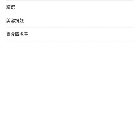
精選
美容扮靚
胃食四處尋