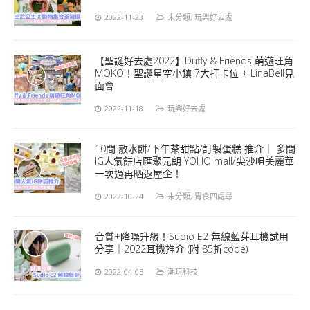
2022-11-23
未分類
,
玩樂好去處
【聖誕好去處2022】Duffy & Friends 萌遊旺角
MOKO！聖誕星空小鎮 7大打卡位 + LinaBell見
面會
2022-11-18
玩樂好去處
10間 散水餅/下午茶甜點/訂製蛋糕 推介｜ 多間
IG人氣餅店匯聚元朗 YOHO mall/尖沙咀美麗華
一次過再晒返屋企！
2022-10-24
未分類
,
胃食四處尋
音質+降噪升級！Sudio E2 無線藍芽耳機試用
分享｜2022耳機推介 (附 85折code)
2022-04-05
潮玩科技