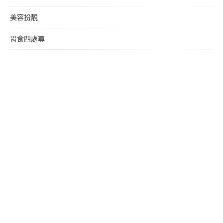
美容扮靚
胃食四處尋