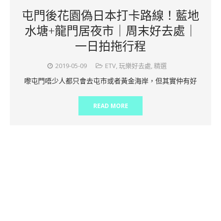
屯門後花園偽日本打卡路線！藍地
水塘+龍門居夜市｜周末好去處｜
一日拍拖行程
2019-05-09
ETV
,
玩樂好去處
,
精選
嚟屯門唔少人都只會去屯市或者黃金海岸，但其實仲有好
READ MORE