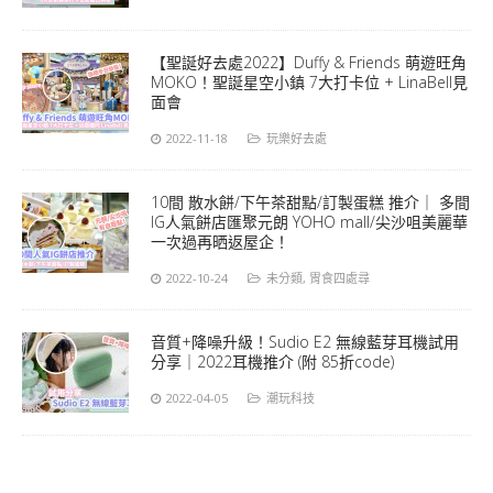
【聖誕好去處2022】Duffy & Friends 萌遊旺角
MOKO！聖誕星空小鎮 7大打卡位 + LinaBell見
面會
2022-11-18
玩樂好去處
10間 散水餅/下午茶甜點/訂製蛋糕 推介｜ 多間
IG人氣餅店匯聚元朗 YOHO mall/尖沙咀美麗華
一次過再晒返屋企！
2022-10-24
未分類
,
胃食四處尋
音質+降噪升級！Sudio E2 無線藍芽耳機試用
分享｜2022耳機推介 (附 85折code)
2022-04-05
潮玩科技