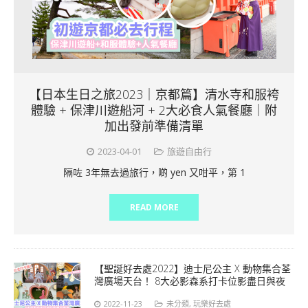
【日本生日之旅2023｜京都篇】清水寺和服袴
體驗 + 保津川遊船河 + 2大必食人氣餐廳｜附
加出發前準備清單
2023-04-01
旅遊自由行
隔咗 3年無去過旅行，啲 yen 又咁平，第 1
READ MORE
【聖誕好去處2022】迪士尼公主 X 動物集合荃
灣廣場天台！ 8大必影森系打卡位影盡日與夜
2022-11-23
未分類
,
玩樂好去處