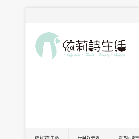
依莉”詩”生活
玩樂好去處
胃食四處