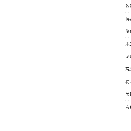
依
博
旅
未
潮
玩
精
美
胃