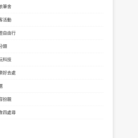
依筆舍
客活動
遊自由行
分類
玩科技
樂好去處
選
容扮靚
食四處尋