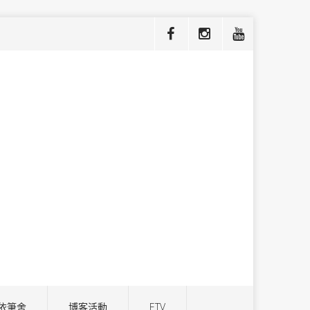
依筆舍
博客活動
ETV