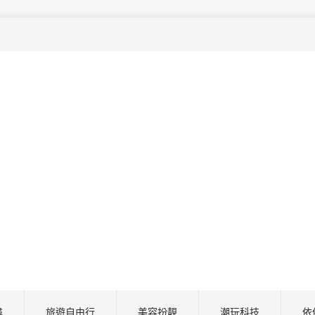
尋
旅遊自由行
美容扮靚
潮玩科技
依