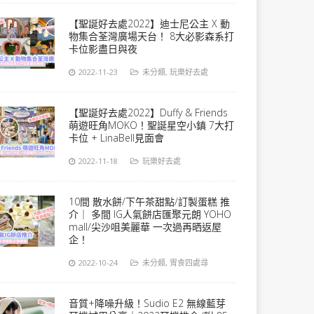
【聖誕好去處2022】迪士尼公主 X 動
物集合荃灣廣場天台！ 8大必影森系打
卡位影盡日與夜
2022-11-23
未分類
,
玩樂好去處
【聖誕好去處2022】Duffy & Friends
萌遊旺角MOKO！聖誕星空小鎮 7大打
卡位 + LinaBell見面會
2022-11-18
玩樂好去處
10間 散水餅/下午茶甜點/訂製蛋糕 推
介｜ 多間 IG人氣餅店匯聚元朗 YOHO
mall/尖沙咀美麗華 一次過再晒返屋
企！
2022-10-24
未分類
,
胃食四處尋
音質+降噪升級！Sudio E2 無線藍芽