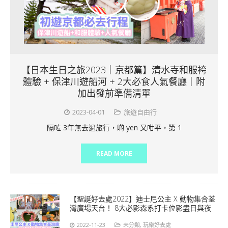
【日本生日之旅2023｜京都篇】清水寺和服袴
體驗 + 保津川遊船河 + 2大必食人氣餐廳｜附
加出發前準備清單
2023-04-01
旅遊自由行
隔咗 3年無去過旅行，啲 yen 又咁平，第 1
READ MORE
【聖誕好去處2022】迪士尼公主 X 動物集合荃
灣廣場天台！ 8大必影森系打卡位影盡日與夜
2022-11-23
未分類
,
玩樂好去處