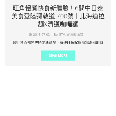
旺角慢煮快食新體驗！6間中日泰
美食登陸彌敦道 700號｜北海道拉
麵X清邁咖喱麵
2018-07-02
ETV
,
胃食四處尋
最近各區都開咗唔少新商場，就連旺角呢個商場密密麻麻
READ MORE