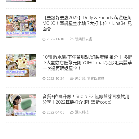
【聖誕好去處2022】Duffy & Friends 萌遊旺角
MOKO！聖誕星空小鎮 7大打卡位 + LinaBell見
面會
2022-11-18
玩樂好去處
10間 散水餅/下午茶甜點/訂製蛋糕 推介｜ 多間
IG人氣餅店匯聚元朗 YOHO mall/尖沙咀美麗華
一次過再晒返屋企！
2022-10-24
未分類
,
胃食四處尋
音質+降噪升級！Sudio E2 無線藍芽耳機試用
分享｜2022耳機推介 (附 85折code)
2022-04-05
潮玩科技