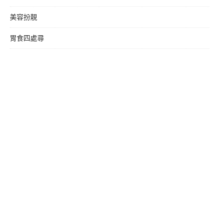
美容扮靚
胃食四處尋