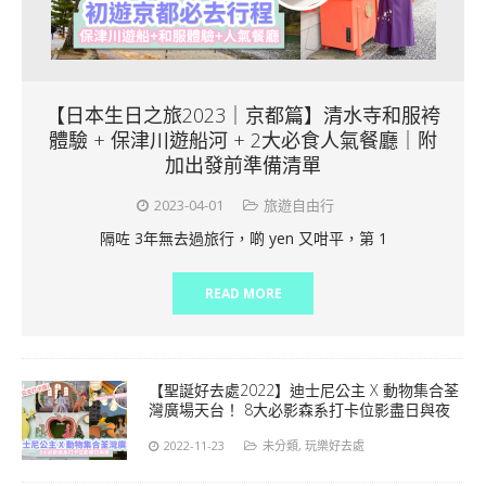
【日本生日之旅2023｜京都篇】清水寺和服袴
體驗 + 保津川遊船河 + 2大必食人氣餐廳｜附
加出發前準備清單
2023-04-01
旅遊自由行
隔咗 3年無去過旅行，啲 yen 又咁平，第 1
READ MORE
【聖誕好去處2022】迪士尼公主 X 動物集合荃
灣廣場天台！ 8大必影森系打卡位影盡日與夜
2022-11-23
未分類
,
玩樂好去處