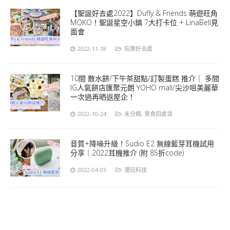
【聖誕好去處2022】Duffy & Friends 萌遊旺角
MOKO！聖誕星空小鎮 7大打卡位 + LinaBell見
面會
2022-11-18
玩樂好去處
10間 散水餅/下午茶甜點/訂製蛋糕 推介｜ 多間
IG人氣餅店匯聚元朗 YOHO mall/尖沙咀美麗華
一次過再晒返屋企！
2022-10-24
未分類
,
胃食四處尋
音質+降噪升級！Sudio E2 無線藍芽耳機試用
分享｜2022耳機推介 (附 85折code)
2022-04-05
潮玩科技