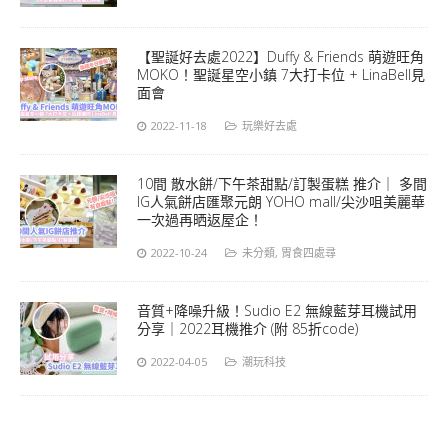
【聖誕好去處2022】Duffy & Friends 萌遊旺角
MOKO！聖誕星空小鎮 7大打卡位 + LinaBell見
面會
2022-11-18
玩樂好去處
10間 散水餅/下午茶甜點/訂製蛋糕 推介｜ 多間
IG人氣餅店匯聚元朗 YOHO mall/尖沙咀美麗華
一次過再晒返屋企！
2022-10-24
未分類
,
胃食四處尋
音質+降噪升級！Sudio E2 無線藍芽耳機試用
分享｜2022耳機推介 (附 85折code)
2022-04-05
潮玩科技