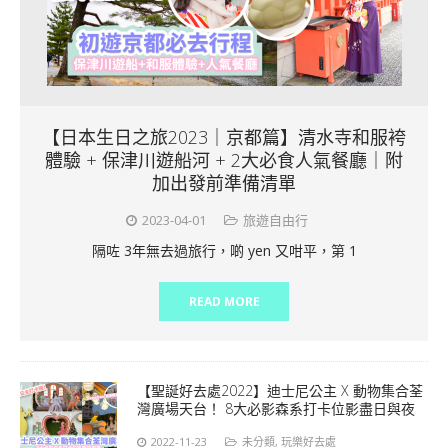
【日本生日之旅2023｜京都篇】清水寺和服袴
體驗 + 保津川遊船河 + 2大必食人氣餐廳｜附
加出發前準備清單
2023-04-01
旅遊自由行
隔咗 3年無去過旅行，啲 yen 又咁平，第 1
READ MORE
【聖誕好去處2022】迪士尼公主 X 動物集合荃
灣廣場天台！ 8大必影森系打卡位影盡日與夜
2022-11-23
未分類
,
玩樂好去處