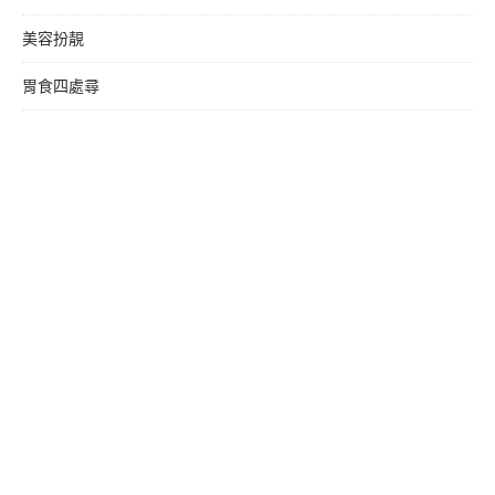
美容扮靚
胃食四處尋