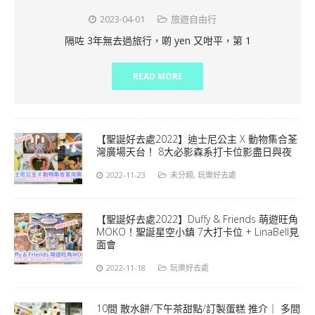
2023-04-01
旅遊自由行
隔咗 3年無去過旅行，啲 yen 又咁平，第 1
READ MORE
【聖誕好去處2022】迪士尼公主 X 動物集合荃
灣廣場天台！ 8大必影森系打卡位影盡日與夜
2022-11-23
未分類
,
玩樂好去處
【聖誕好去處2022】Duffy & Friends 萌遊旺角
MOKO！聖誕星空小鎮 7大打卡位 + LinaBell見
面會
2022-11-18
玩樂好去處
10間 散水餅/下午茶甜點/訂製蛋糕 推介｜ 多間