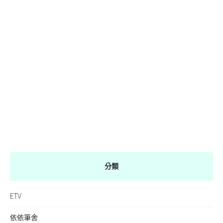
分類
ETV
依依筆舍