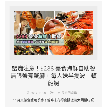
蟹痴注意！$288 豪食海鮮自助餐
無限蟹膏蟹腳 + 每人送半隻波士頓
龍蝦
2017-11-06
ETV
,
胃食四處尋
11月又係食蟹嘅季節！暫時未有得食陽澄湖大閘蟹唔緊