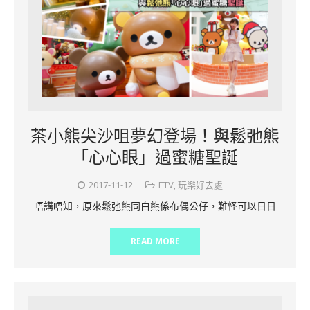
茶小熊尖沙咀夢幻登場！與鬆弛熊
「心心眼」過蜜糖聖誕
2017-11-12
ETV
,
玩樂好去處
唔講唔知，原來鬆弛熊同白熊係布偶公仔，難怪可以日日
READ MORE