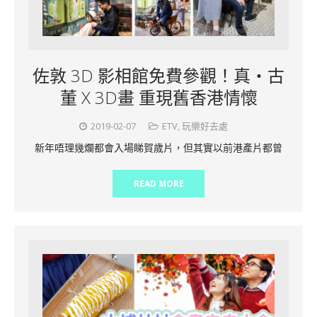
佐敦 3D 影相館免費參觀！真‧古
董 X 3D畫 重現舊香港情懷
2019-02-07
ETV
,
玩樂好去處
新年唔理幾爛都會入場睇賀歲片，但其實以前港產片都曾
READ MORE