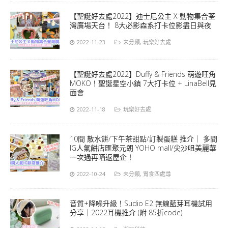
【聖誕好去處2022】迪士尼公主 X 動物集合荃
灣廣場天台！ 8大必影森系打卡位影盡日與夜
2022-11-23
未分類
,
玩樂好去處
【聖誕好去處2022】Duffy & Friends 萌遊旺角
MOKO！聖誕星空小鎮 7大打卡位 + LinaBell見
面會
2022-11-18
玩樂好去處
10間 散水餅/下午茶甜點/訂製蛋糕 推介｜ 多間
IG人氣餅店匯聚元朗 YOHO mall/尖沙咀美麗華
一次過再晒返屋企！
2022-10-24
未分類
,
胃食四處尋
音質+降噪升級！Sudio E2 無線藍芽耳機試用
分享｜2022耳機推介 (附 85折code)