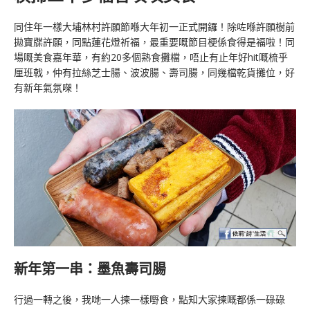
同住年一樣大埔林村許願節喺大年初一正式開鑼！除咗喺許願樹前
拋寶牒許願，同點蓮花燈祈福，最重要嘅節目梗係食得是福啦！同
場嘅美食嘉年華，有約20多個熟食攤檔，唔止有止年好hit嘅梳乎
厘班戟，仲有拉絲芝士腸、波波腸、壽司腸，同幾檔乾貨攤位，好
有新年氣氛㗎！
新年第一串：墨魚壽司腸
行過一轉之後，我哋一人揀一樣嘢食，點知大家揀嘅都係一碌碌