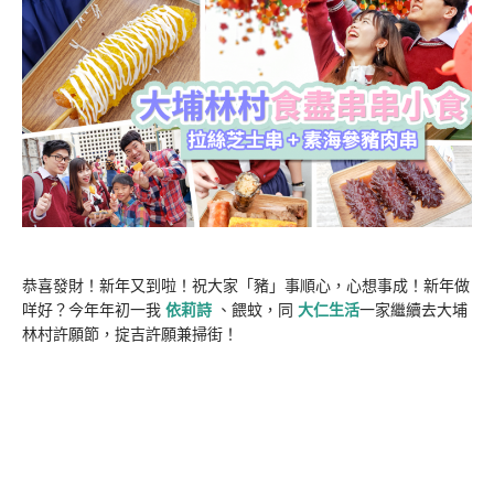
恭喜發財！新年又到啦！祝大家「豬」事順心，心想事成！新年做
咩好？今年年初一我
依莉詩
、餵蚊，同
大仁生活
一家繼續去大埔
林村許願節，掟吉許願兼掃街！