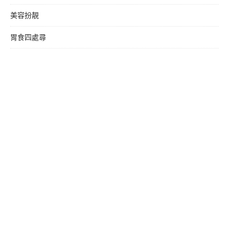
美容扮靚
胃食四處尋