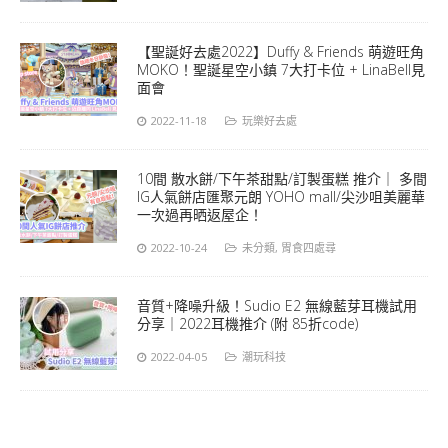
【聖誕好去處2022】Duffy & Friends 萌遊旺角
MOKO！聖誕星空小鎮 7大打卡位 + LinaBell見
面會
2022-11-18
玩樂好去處
10間 散水餅/下午茶甜點/訂製蛋糕 推介｜ 多間
IG人氣餅店匯聚元朗 YOHO mall/尖沙咀美麗華
一次過再晒返屋企！
2022-10-24
未分類
,
胃食四處尋
音質+降噪升級！Sudio E2 無線藍芽耳機試用
分享｜2022耳機推介 (附 85折code)
2022-04-05
潮玩科技