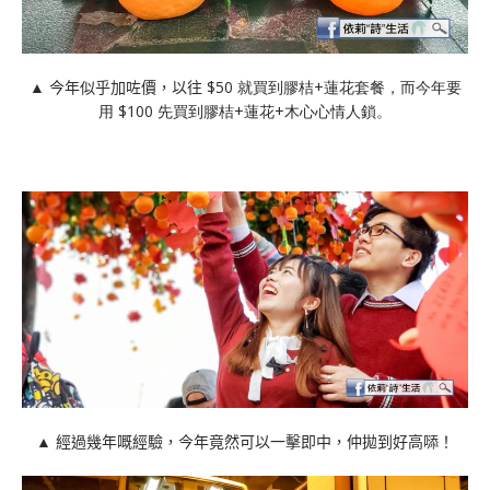
▲ 今年似乎加咗價，以往
$50 就買到膠桔+蓮花套餐，而今年要
用 $100 先買到膠桔+蓮花+木心心情人鎖。
▲ 經過幾年嘅經驗，今年竟然可以一擊即中，仲拋到好高𠻹！