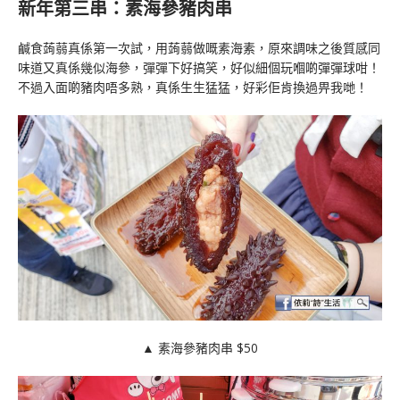
新年第三串：素海參豬肉串
鹹食蒟蒻真係第一次試，用蒟蒻做嘅素海素，原來調味之後質感同
味道又真係幾似海參，彈彈下好搞笑，好似細個玩嗰啲彈彈球咁！
不過入面啲豬肉唔多熟，真係生生猛猛，好彩佢肯換過畀我哋！
▲ 素海參豬肉串 $50