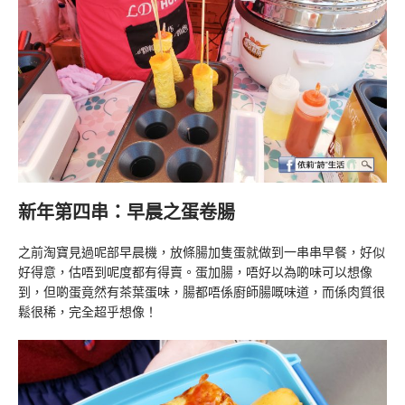
新年第四串：早晨之蛋卷腸
之前淘寶見過呢部早晨機，放條腸加隻蛋就做到一串串早餐，好似
好得意，估唔到呢度都有得賣。蛋加腸，唔好以為啲味可以想像
到，但啲蛋竟然有茶葉蛋味，腸都唔係廚師腸嘅味道，而係肉質很
鬆很稀，完全超乎想像！