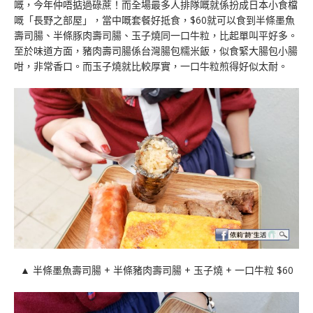
嘅，今年仲唔掂過碌蔗！而全場最多人排隊嘅就係扮成日本小食檔
嘅「長野之部屋」，當中嘅套餐好抵食，$60就可以食到半條墨魚
壽司腸、半條豚肉壽司腸、玉子燒同一口牛粒，比起單叫平好多。
至於味道方面，豬肉壽司腸係台灣腸包糯米飯，似食緊大腸包小腸
咁，非常香口。而玉子燒就比較厚實，一口牛粒煎得好似太耐。
▲ 半條墨魚壽司腸 + 半條豬肉壽司腸 + 玉子燒 + 一口牛粒 $60