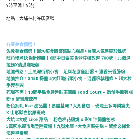
9時至晚上9時)
地點：大埔林村許願廣場
各區美食精選！
佐敦美食精選！街坊都食嘅懷舊點心糕品+台灣人氣黑糖珍珠奶
旺角慢煮快食新體驗！6間中日泰美食登陸彌敦道 700號｜北海道
拉麵X清邁咖喱麵
地膽帶路！土瓜灣街頭小食 – 足料花膠魚肚粥 + 濃香米香腸粉
地膽推介！$150 掃盡 5大紅磡街頭小食 – 混醬班戟麵條 + 超大粒
手製芋圓
死場不再！10間平民食肆進駐荃灣新 Food Court – 嫩滑手撕雞腸
粉 x 醒胃麻辣串
粉色系呃 like 甜品團！食盡荃灣 3大潮食店 – 玫瑰士多啤梨窩夫
X 山形縣白桃厚班戟
大坑 2大呃 Like 甜品！ 粉色棉花糖燒 x 彩虹沖繩鹽刨冰
5萬呎水產市場登陸黃埔！九號水產 4大食店率先睇 – 蟹痴必掃北
海道皇帝蟹