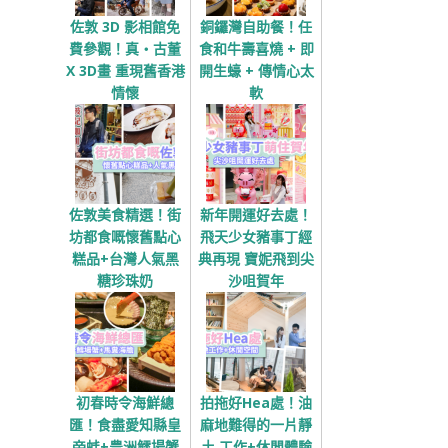
佐敦 3D 影相館免
銅鑼灣自助餐！任
費參觀！真‧古董
食和牛壽喜燒 + 即
X 3D畫 重現舊香港
開生蠔 + 傳情心太
情懷
軟
佐敦美食精選！街
新年開運好去處！
坊都食嘅懷舊點心
飛天少女豬事丁經
糕品+台灣人氣黑
典再現 寶妮飛到尖
糖珍珠奶
沙咀賀年
初春時令海鮮總
拍拖好Hea處！油
匯！食盡愛知縣皇
麻地難得的一片靜
帝蚌+豊洲鱈場蟹
土 工作+休閒體驗