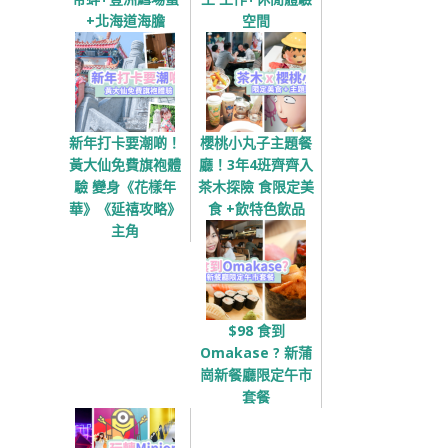
+北海道海膽
空間
新年打卡要潮啲！
櫻桃小丸子主題餐
黃大仙免費旗袍體
廳！3年4班齊齊入
驗 變身《花樣年
茶木探險 食限定美
華》《延禧攻略》
食 +飲特色飲品
主角
$98 食到
Omakase ? 新蒲
崗新餐廳限定午市
套餐