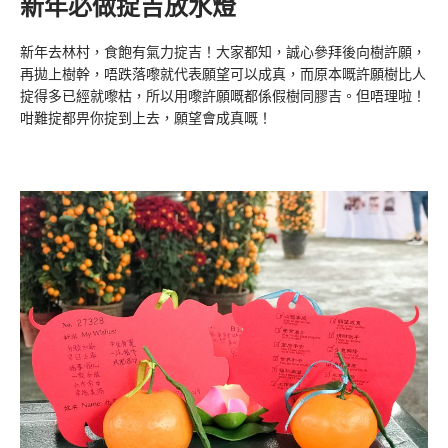
新年必做掟吉放水燈
新年去林村，食飽有氣力掟吉！大家都知，誠心參拜後向樹許願，
再拋上樹幹，唔跌落嚟就代表願望可以成真，而原本嘅許願樹比人
掟得多已經就嚟枯，所以用嚟許願嘅都係假樹同膠吉。但唔理啦！
咁難掟都畀你掟到上去，願望會成真嘅！