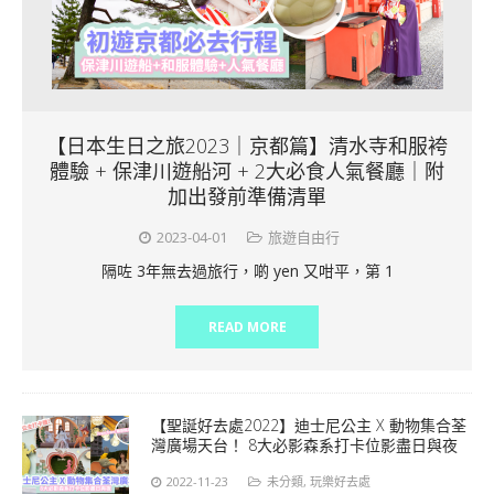
【日本生日之旅2023｜京都篇】清水寺和服袴
體驗 + 保津川遊船河 + 2大必食人氣餐廳｜附
加出發前準備清單
2023-04-01
旅遊自由行
隔咗 3年無去過旅行，啲 yen 又咁平，第 1
READ MORE
【聖誕好去處2022】迪士尼公主 X 動物集合荃
灣廣場天台！ 8大必影森系打卡位影盡日與夜
2022-11-23
未分類
,
玩樂好去處