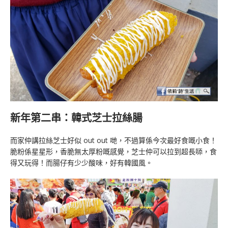
新年第二串：韓式芝士拉絲腸
而家仲講拉絲芝士好似 out out 哋，不過算係今次最好食嘅小食！
脆粉係星星形，香脆無太厚粉嘅感覺，芝士仲可以拉到超長𠻹，食
得又玩得！而腸仔有少少酸味，好有韓國風。