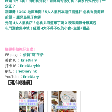
旺角 1日 4餐，由朝食到晚！青檸烏冬係劣食？韓系日式吉列牛一
定正？
銅鑼灣 SOGO 地庫重開！5大人氣日本過江龍進駐 必食香脆海鮮
煎餅 + 鹿兒島彈牙魚餅
元朗 4大人氣食店！必食北海道布丁燒 X 啖啖肉無骨雞翼包
屯門潮食集中地！紅橋 4大不得不吃的小食+主菜+甜品
睇更多拍拖好去處！
FB page：
依莉“詩”生活
美食 IG：
ErieDiary
打卡 IG：
ErieDiaryhk
網址：
ErieDiary.hk
YouTube：
Erie
Diary
【延伸閱讀】