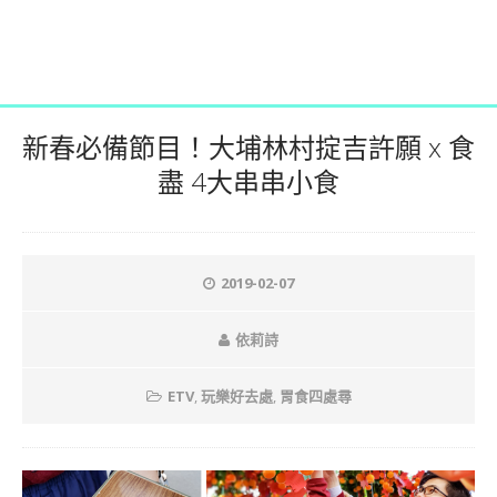
新春必備節目！大埔林村掟吉許願 x 食
盡 4大串串小食
2019-02-07
依莉詩
ETV
,
玩樂好去處
,
胃食四處尋