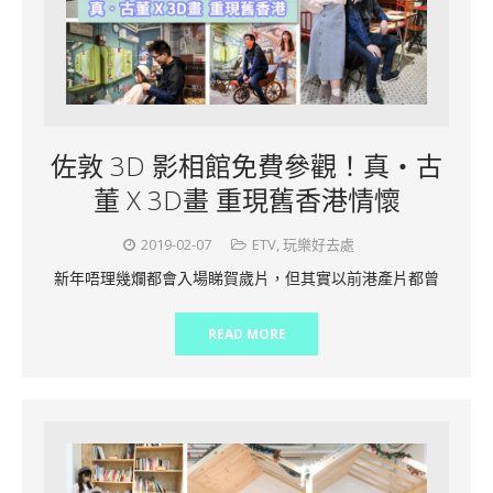
佐敦 3D 影相館免費參觀！真‧古
董 X 3D畫 重現舊香港情懷
2019-02-07
ETV
,
玩樂好去處
新年唔理幾爛都會入場睇賀歲片，但其實以前港產片都曾
READ MORE