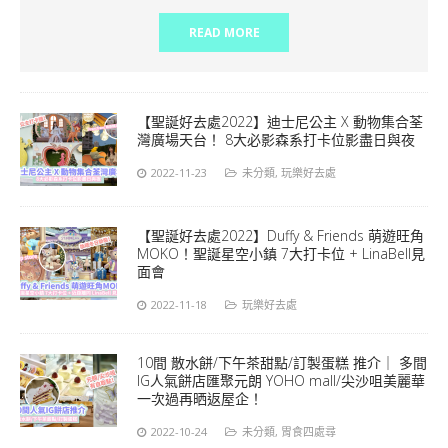
READ MORE
【聖誕好去處2022】迪士尼公主 X 動物集合荃
灣廣場天台！ 8大必影森系打卡位影盡日與夜
2022-11-23
未分類
,
玩樂好去處
【聖誕好去處2022】Duffy & Friends 萌遊旺角
MOKO！聖誕星空小鎮 7大打卡位 + LinaBell見
面會
2022-11-18
玩樂好去處
10間 散水餅/下午茶甜點/訂製蛋糕 推介｜ 多間
IG人氣餅店匯聚元朗 YOHO mall/尖沙咀美麗華
一次過再晒返屋企！
2022-10-24
未分類
,
胃食四處尋