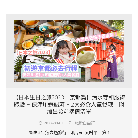
【日本生日之旅2023｜京都篇】清水寺和服袴
體驗 + 保津川遊船河 + 2大必食人氣餐廳｜附
加出發前準備清單
2023-04-01
旅遊自由行
隔咗 3年無去過旅行，啲 yen 又咁平，第 1