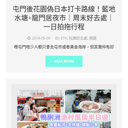
屯門後花園偽日本打卡路線！藍地
水塘+龍門居夜市｜周末好去處｜
一日拍拖行程
2019-05-09
ETV
,
玩樂好去處
,
精選
嚟屯門唔少人都只會去屯市或者黃金海岸，但其實仲有好
READ MORE