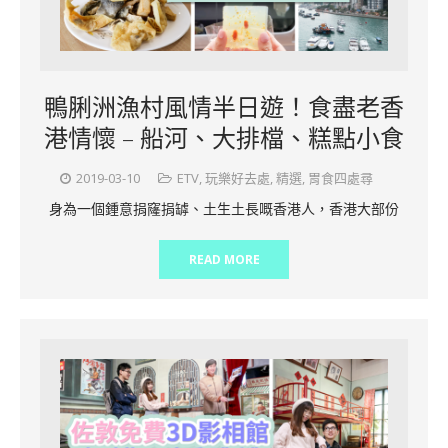
鴨脷洲漁村風情半日遊！食盡老香
港情懷 – 船河、大排檔、糕點小食
2019-03-10
ETV
,
玩樂好去處
,
精選
,
胃食四處尋
身為一個鍾意捐窿捐罅、土生土長嘅香港人，香港大部份
READ MORE