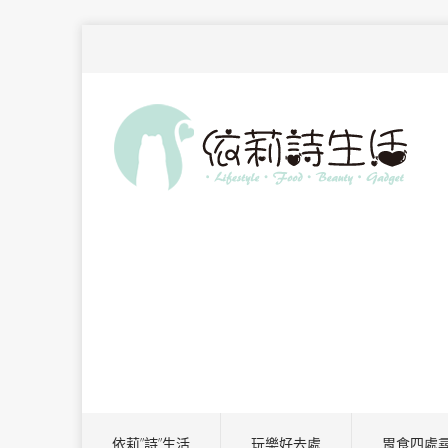
依莉”詩”生活
玩樂好去處
胃食四處