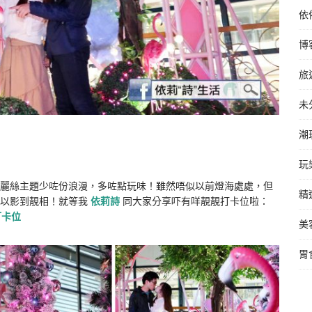
依
博
旅
未
潮
玩
麗絲主題少咗份浪漫，多咗點玩味！雖然唔似以前燈海處處，但
精
可以影到靚相！就等我
依莉詩
同大家分享吓有咩靚靚打卡位啦：
打卡位
美
胃