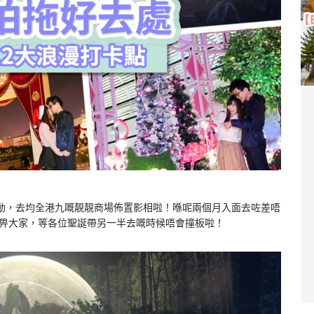
動，去均全港九嘅靚靚商場佈置影相啦！喺呢兩個月入面去咗差唔
卡點畀大家，等各位聖誕帶另一半去嘅時候唔會撞板啦！