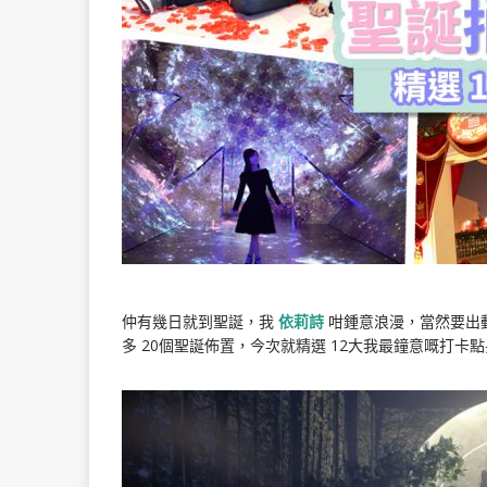
仲有幾日就到聖誕，我
依莉詩
咁鍾意浪漫，當然要出
多 20個聖誕佈置，今次就精選 12大我最鐘意嘅打