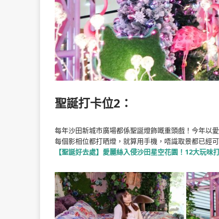
聖誕打卡位2：
每年沙田新城市廣場都係聖誕燈飾嘅重頭戲！今年以愛
每個影相位都打晒燈，就算用手機，唔識取景都已經
【聖誕好去處】愛麗絲入侵沙田星空花園！12大玩味