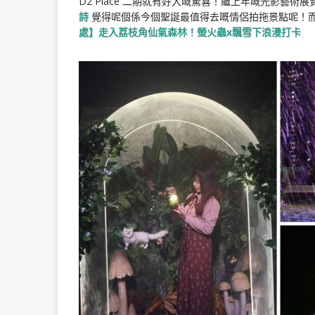
D2 Place 二期就有好大嘅驚喜！繼上年嘅光影藝
詩
覺得呢個係今個聖誕最值得去嘅情侶拍拖景點呢！
處】走入荔枝角仙氣森林！螢火蟲x飄雪下浪漫打卡