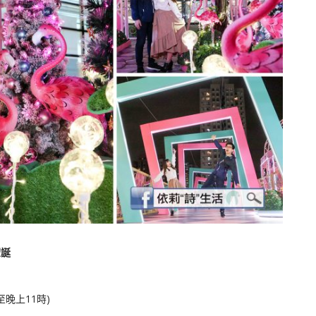
聖誕
至晚上11時)