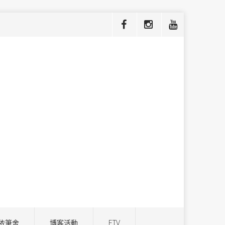
依筆舍
博客活動
ETV