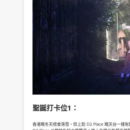
聖誕打卡位1：
香港嘅冬天唔會落雪，但上到 D2 Place 嘅天台