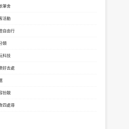
依筆舍
客活動
遊自由行
分類
玩科技
樂好去處
選
容扮靚
食四處尋