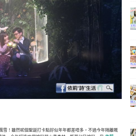
一樣有飄雪！雖然呢個聖誕打卡點好似年年都差唔多，不過今年隔離嘅