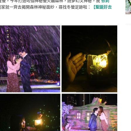
術展覽後，今年打造咗個神秘螢火蟲森林，既夢幻又神秘，我
依莉
而家就一齊去揭開森林神秘面紗，尋找冬螢足跡啦：
【聖誕好去