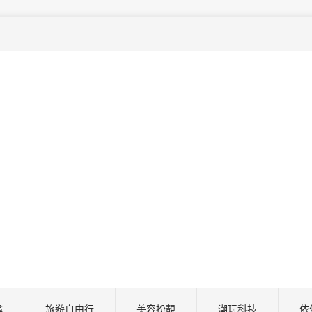
尋
旅遊自由行
美容扮靚
潮玩科技
依