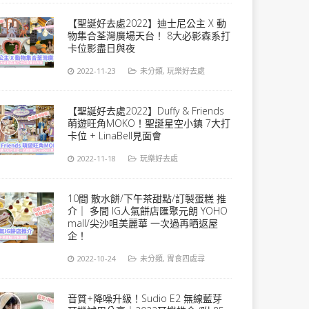
【聖誕好去處2022】迪士尼公主 X 動
物集合荃灣廣場天台！ 8大必影森系打
卡位影盡日與夜
2022-11-23
未分類
,
玩樂好去處
【聖誕好去處2022】Duffy & Friends
萌遊旺角MOKO！聖誕星空小鎮 7大打
卡位 + LinaBell見面會
2022-11-18
玩樂好去處
10間 散水餅/下午茶甜點/訂製蛋糕 推
介｜ 多間 IG人氣餅店匯聚元朗 YOHO
mall/尖沙咀美麗華 一次過再晒返屋
企！
2022-10-24
未分類
,
胃食四處尋
音質+降噪升級！Sudio E2 無線藍芽