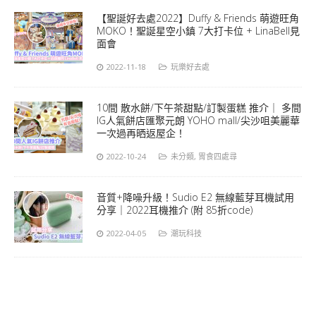
【聖誕好去處2022】Duffy & Friends 萌遊旺角
MOKO！聖誕星空小鎮 7大打卡位 + LinaBell見
面會
2022-11-18
玩樂好去處
10間 散水餅/下午茶甜點/訂製蛋糕 推介｜ 多間
IG人氣餅店匯聚元朗 YOHO mall/尖沙咀美麗華
一次過再晒返屋企！
2022-10-24
未分類
,
胃食四處尋
音質+降噪升級！Sudio E2 無線藍芽耳機試用
分享｜2022耳機推介 (附 85折code)
2022-04-05
潮玩科技