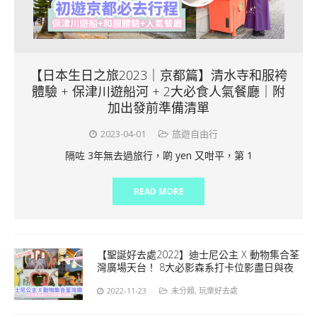
【日本生日之旅2023｜京都篇】清水寺和服袴
體驗 + 保津川遊船河 + 2大必食人氣餐廳｜附
加出發前準備清單
2023-04-01
旅遊自由行
隔咗 3年無去過旅行，啲 yen 又咁平，第 1
READ MORE
【聖誕好去處2022】迪士尼公主 X 動物集合荃
灣廣場天台！ 8大必影森系打卡位影盡日與夜
2022-11-23
未分類
,
玩樂好去處