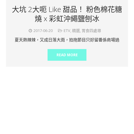
大坑 2大呃 Like 甜品！ 粉色棉花糖
燒 x 彩虹沖繩鹽刨冰
2017-06-20
ETV
,
精選
,
胃食四處尋
夏天熱辣辣，又成日落大雨，拍拖節目只好留番係商場過
READ MORE