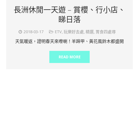
長洲休閒一天遊 – 賞櫻、行小店、
睇日落
2018-03-17
ETV
,
玩樂好去處
,
精選
,
胃食四處尋
天氣暖返，證明春天來嚟喇！羊蹄甲、黃花風鈴木都盛開
READ MORE