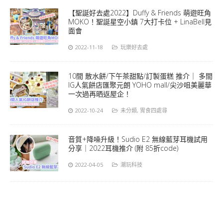
【聖誕好去處2022】Duffy & Friends 萌遊旺角
MOKO！聖誕星空小鎮 7大打卡位 + LinaBell見
面會
2022-11-18
玩樂好去處
10間 散水餅/下午茶甜點/訂製蛋糕 推介｜ 多間
IG人氣餅店匯聚元朗 YOHO mall/尖沙咀美麗華
一次過再晒返屋企！
2022-10-24
未分類
,
胃食四處尋
音質+降噪升級！Sudio E2 無線藍芽耳機試用
分享｜2022耳機推介 (附 85折code)
2022-04-05
潮玩科技