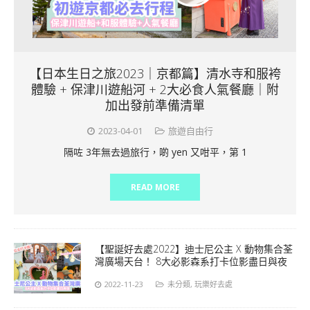
【日本生日之旅2023｜京都篇】清水寺和服袴
體驗 + 保津川遊船河 + 2大必食人氣餐廳｜附
加出發前準備清單
2023-04-01
旅遊自由行
隔咗 3年無去過旅行，啲 yen 又咁平，第 1
READ MORE
【聖誕好去處2022】迪士尼公主 X 動物集合荃
灣廣場天台！ 8大必影森系打卡位影盡日與夜
2022-11-23
未分類
,
玩樂好去處