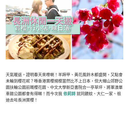
天氣暖返，證明春天來嚟喇！羊蹄甲、黃花風鈴木都盛開，又點會
未輪到櫻花呢？喺香港賞櫻規模當然比不上日本，但大帽山郊野公
園扶輪公園前嘅櫻花園、中文大學新亞書院合一亭草坪、將軍澳單
車館公園都會有得睇！而今次我
依莉詩
就同餵蚊、大仁一家、祖
迪去咗長洲賞櫻！