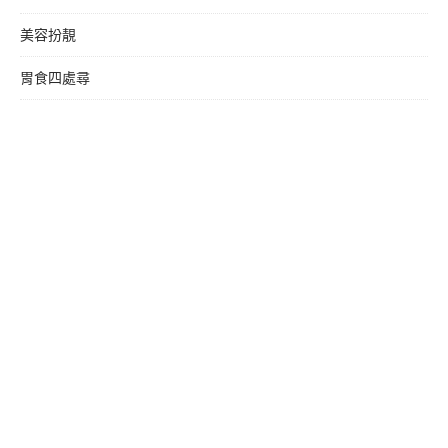
美容扮靚
胃食四處尋