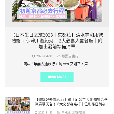
【日本生日之旅2023｜京都篇】清水寺和服袴
體驗 + 保津川遊船河 + 2大必食人氣餐廳｜附
加出發前準備清單
2023-04-01
旅遊自由行
隔咗 3年無去過旅行，啲 yen 又咁平，第 1
READ MORE
【聖誕好去處2022】迪士尼公主 X 動物集合荃
灣廣場天台！ 8大必影森系打卡位影盡日與夜
2022-11-23
未分類
,
玩樂好去處