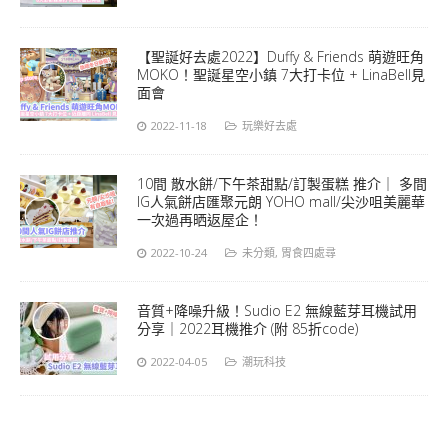
【聖誕好去處2022】Duffy & Friends 萌遊旺角
MOKO！聖誕星空小鎮 7大打卡位 + LinaBell見
面會
2022-11-18
玩樂好去處
10間 散水餅/下午茶甜點/訂製蛋糕 推介｜ 多間
IG人氣餅店匯聚元朗 YOHO mall/尖沙咀美麗華
一次過再晒返屋企！
2022-10-24
未分類
,
胃食四處尋
音質+降噪升級！Sudio E2 無線藍芽耳機試用
分享｜2022耳機推介 (附 85折code)
2022-04-05
潮玩科技