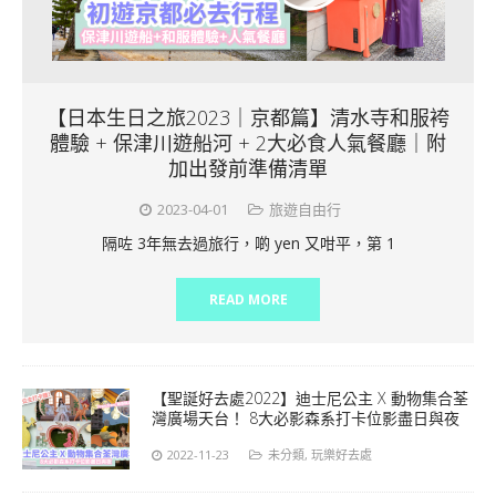
【日本生日之旅2023｜京都篇】清水寺和服袴
體驗 + 保津川遊船河 + 2大必食人氣餐廳｜附
加出發前準備清單
2023-04-01
旅遊自由行
隔咗 3年無去過旅行，啲 yen 又咁平，第 1
READ MORE
【聖誕好去處2022】迪士尼公主 X 動物集合荃
灣廣場天台！ 8大必影森系打卡位影盡日與夜
2022-11-23
未分類
,
玩樂好去處