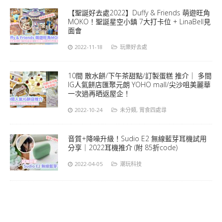
【聖誕好去處2022】Duffy & Friends 萌遊旺角
MOKO！聖誕星空小鎮 7大打卡位 + LinaBell見
面會
2022-11-18
玩樂好去處
10間 散水餅/下午茶甜點/訂製蛋糕 推介｜ 多間
IG人氣餅店匯聚元朗 YOHO mall/尖沙咀美麗華
一次過再晒返屋企！
2022-10-24
未分類
,
胃食四處尋
音質+降噪升級！Sudio E2 無線藍芽耳機試用
分享｜2022耳機推介 (附 85折code)
2022-04-05
潮玩科技