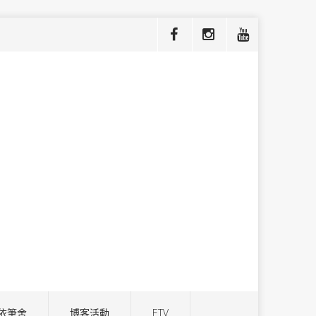
依筆舍
博客活動
ETV