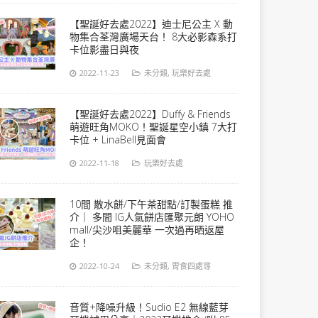
【聖誕好去處2022】迪士尼公主 X 動
物集合荃灣廣場天台！ 8大必影森系打
卡位影盡日與夜
2022-11-23
未分類
,
玩樂好去處
【聖誕好去處2022】Duffy & Friends
萌遊旺角MOKO！聖誕星空小鎮 7大打
卡位 + LinaBell見面會
2022-11-18
玩樂好去處
10間 散水餅/下午茶甜點/訂製蛋糕 推
介｜ 多間 IG人氣餅店匯聚元朗 YOHO
mall/尖沙咀美麗華 一次過再晒返屋
企！
2022-10-24
未分類
,
胃食四處尋
音質+降噪升級！Sudio E2 無線藍芽