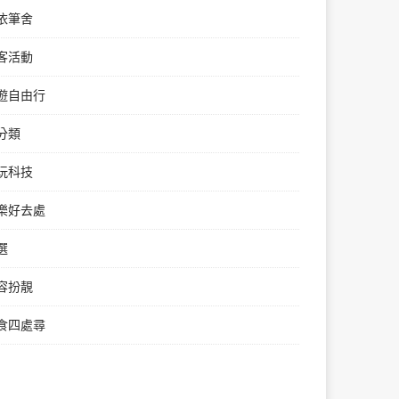
依筆舍
客活動
遊自由行
分類
玩科技
樂好去處
選
容扮靚
食四處尋