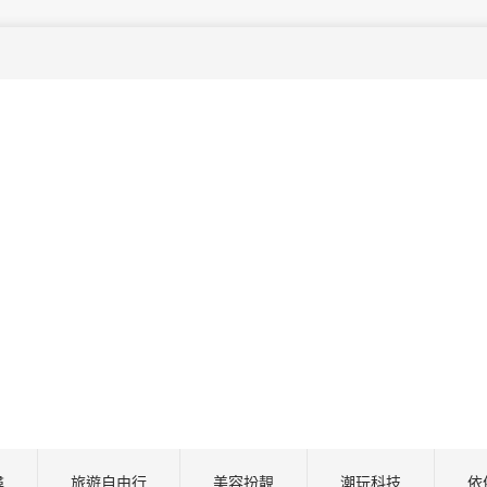
尋
旅遊自由行
美容扮靚
潮玩科技
依