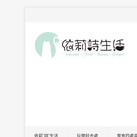
依莉”詩”生活
玩樂好去處
胃食四處