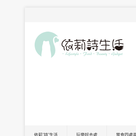
依莉”詩”生活
玩樂好去處
胃食四處