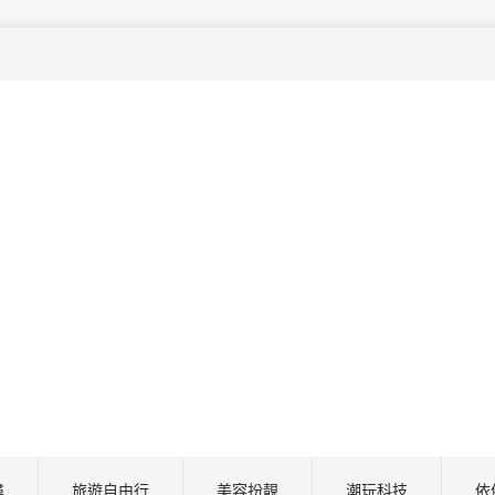
尋
旅遊自由行
美容扮靚
潮玩科技
依