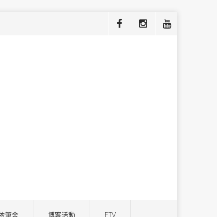
依筆舍
博客活動
ETV