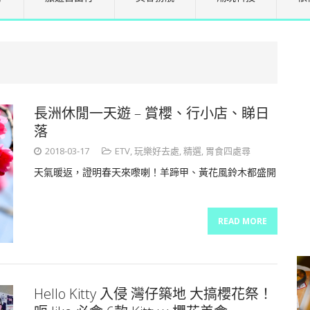
長洲休閒一天遊 – 賞櫻、行小店、睇日
落
2018-03-17
ETV
,
玩樂好去處
,
精選
,
胃食四處尋
天氣暖返，證明春天來嚟喇！羊蹄甲、黃花風鈴木都盛開
READ MORE
Hello Kitty 入侵 灣仔築地 大搞櫻花祭！