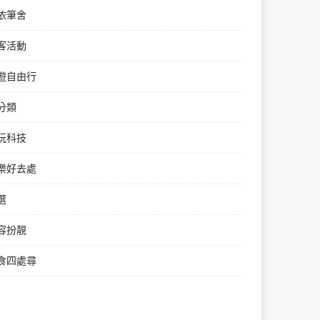
依筆舍
客活動
遊自由行
分類
玩科技
樂好去處
選
容扮靚
食四處尋