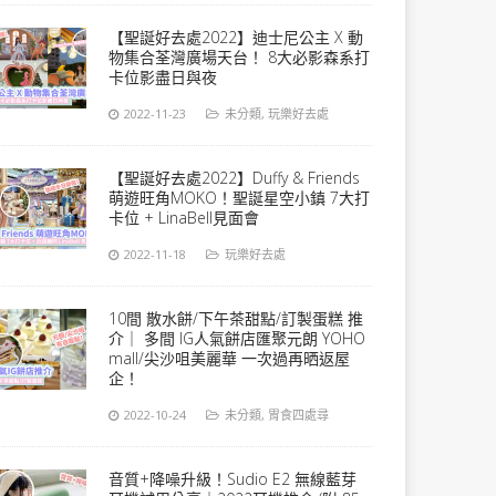
【聖誕好去處2022】迪士尼公主 X 動
物集合荃灣廣場天台！ 8大必影森系打
卡位影盡日與夜
2022-11-23
未分類
,
玩樂好去處
【聖誕好去處2022】Duffy & Friends
萌遊旺角MOKO！聖誕星空小鎮 7大打
卡位 + LinaBell見面會
2022-11-18
玩樂好去處
10間 散水餅/下午茶甜點/訂製蛋糕 推
介｜ 多間 IG人氣餅店匯聚元朗 YOHO
mall/尖沙咀美麗華 一次過再晒返屋
企！
2022-10-24
未分類
,
胃食四處尋
音質+降噪升級！Sudio E2 無線藍芽