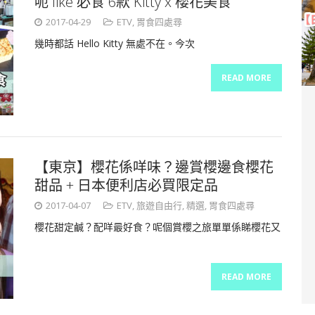
呃 like 必食 6款 Kitty x 櫻花美食
2017-04-29
ETV
,
胃食四處尋
幾時都話 Hello Kitty 無處不在。今次
READ MORE
【東京】櫻花係咩味？邊賞櫻邊食櫻花
甜品 + 日本便利店必買限定品
2017-04-07
ETV
,
旅遊自由行
,
精選
,
胃食四處尋
櫻花甜定鹹？配咩最好食？呢個賞櫻之旅單單係睇櫻花又
READ MORE