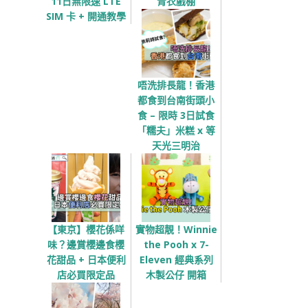
11日無限速 LTE
青衣戲棚
SIM 卡 + 開通教學
唔洗排長龍！香港
都食到台南街頭小
食 – 限時 3日試食
「糯夫」米糕 x 等
天光三明治
【東京】櫻花係咩
實物超靚！Winnie
味？邊賞櫻邊食櫻
the Pooh x 7-
花甜品 + 日本便利
Eleven 經典系列
店必買限定品
木製公仔 開箱