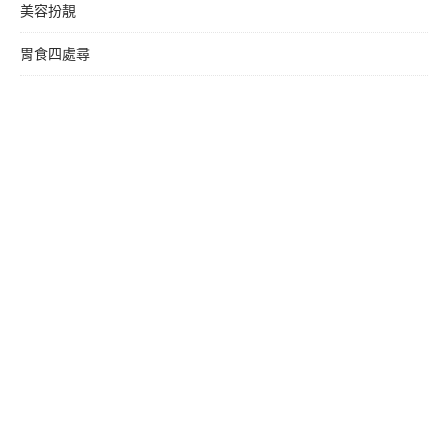
美容扮靚
胃食四處尋