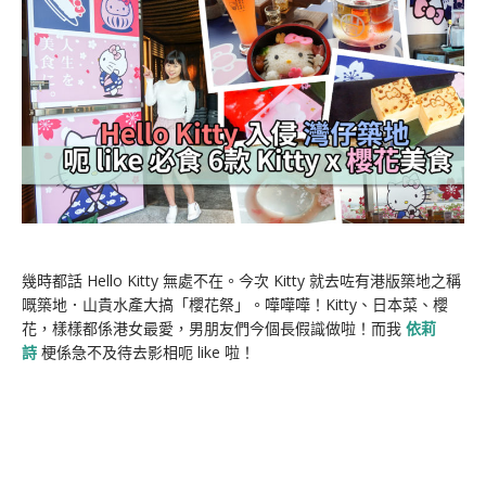
幾時都話 Hello Kitty 無處不在。今次 Kitty 就去咗有港版築地之稱
嘅築地．山貴水產大搞「櫻花祭」。嘩嘩嘩！Kitty、日本菜、櫻
花，樣樣都係港女最愛，男朋友們今個長假識做啦！而我
依莉
詩
梗係急不及待去影相呃 like 啦！