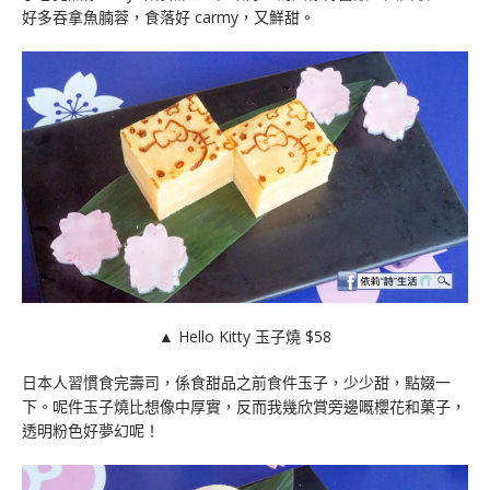
好多吞拿魚腩蓉，食落好 carmy，又鮮甜。
▲ Hello Kitty 玉子燒 $58
日本人習慣食完壽司，係食甜品之前食件玉子，少少甜，點娺一
下。呢件玉子燒比想像中厚實，反而我幾欣賞旁邊嘅櫻花和菓子，
透明粉色好夢幻呢！