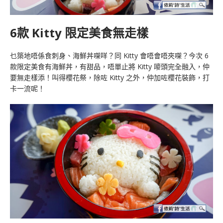
6款 Kitty 限定美食無走樣
乜築地唔係食刺身、海鮮丼㗎咩？同 Kitty 會唔會唔夾㗎？今次 6
款限定美食有海鮮丼，有甜品，唔單止將 Kitty 嘜頭完全融入，仲
要無走樣添！叫得櫻花祭，除咗 Kitty 之外，仲加咗櫻花裝飾，打
卡一流呢！