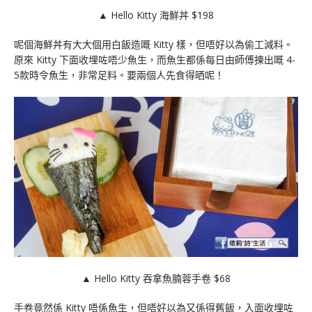
▲ Hello Kitty 海鮮丼 $198
呢個海鮮丼有大大個用白飯造嘅 Kitty 樣，但唔好以為偷工減料。
原來 Kitty 下面收埋咗唔少魚生，而魚生都係每日由師傅揀出嘅 4-
5款時令魚生，非常足料。要兩個人先食得晒呢！
▲ Hello Kitty 吞拿魚腩蓉手卷 $68
手卷竟然係 Kitty 唔係魚生，但唔好以為又係得舊飯，入面收埋咗