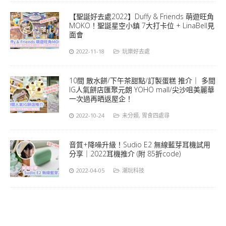
【聖誕好去處2022】Duffy & Friends 萌遊旺角
MOKO！聖誕星空小鎮 7大打卡位 + LinaBell見
面會
2022-11-18
玩樂好去處
10間 散水餅/下午茶甜點/訂製蛋糕 推介｜ 多間
IG人氣餅店匯聚元朗 YOHO mall/尖沙咀美麗華
一次過再晒返屋企！
2022-10-24
未分類
,
胃食四處尋
音質+降噪升級！Sudio E2 無線藍芽耳機試用
分享｜2022耳機推介 (附 85折code)
2022-04-05
潮玩科技