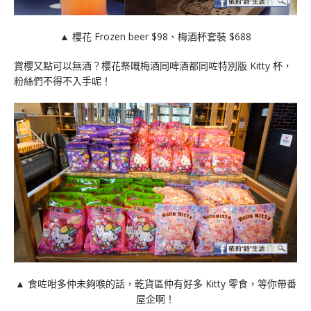
▲ 櫻花 Frozen beer $98、梅酒杯套裝 $688
賞櫻又點可以無酒？櫻花祭嘅梅酒同啤酒都同咗特別版 Kitty 杯，
粉絲們不得不入手呢！
▲ 食咗咁多仲未夠喉的話，乾貨區仲有好多 Kitty 零食，等你帶番
屋企啊！