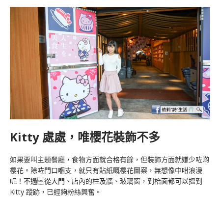
Kitty 處處，唯櫻花裝飾不多
如果要叫主題餐廳，食物方面就合格有餘，但裝飾方面就嫌少咗啲
櫻花。除咗門口嗰支，就只有貼紙嘅櫻花圖案，無想像中咁浪漫
呢！不過從大門、店內的柱及牆、玻璃窗，到枱面都可以搵到
Kitty 蹤跡，已經夠粉絲興奮。