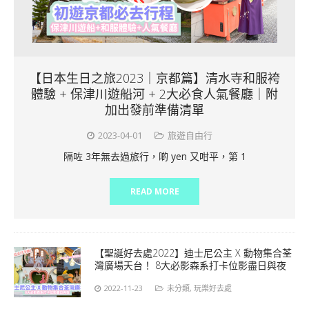
【日本生日之旅2023｜京都篇】清水寺和服袴
體驗 + 保津川遊船河 + 2大必食人氣餐廳｜附
加出發前準備清單
2023-04-01
旅遊自由行
隔咗 3年無去過旅行，啲 yen 又咁平，第 1
READ MORE
【聖誕好去處2022】迪士尼公主 X 動物集合荃
灣廣場天台！ 8大必影森系打卡位影盡日與夜
2022-11-23
未分類
,
玩樂好去處