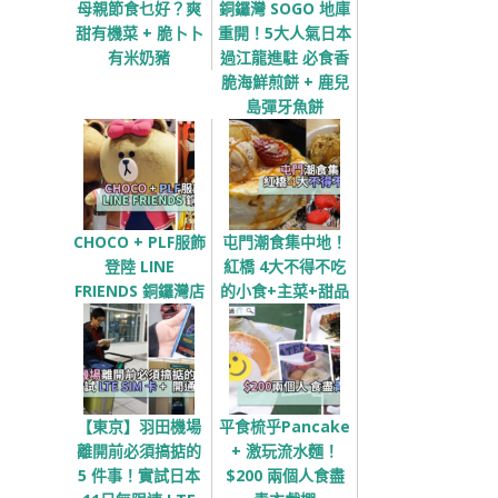
母親節食乜好？爽
銅鑼灣 SOGO 地庫
甜有機菜 + 脆卜卜
重開！5大人氣日本
有米奶豬
過江龍進駐 必食香
脆海鮮煎餅 + 鹿兒
島彈牙魚餅
CHOCO + PLF服飾
屯門潮食集中地！
登陸 LINE
紅橋 4大不得不吃
FRIENDS 銅鑼灣店
的小食+主菜+甜品
【東京】羽田機場
平食梳乎Pancake
離開前必須搞掂的
+ 激玩流水麵！
5 件事！實試日本
$200 兩個人食盡