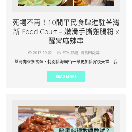
死場不再！10間平民食肆進駐荃灣
新 Food Court – 嫩滑手撕雞腸粉 x
醒胃麻辣串
2017-10-02
ETV
,
精選
,
胃食四處尋
荃灣向來多食肆，特別係海霸街一帶更加係宵夜天堂。我
READ MORE