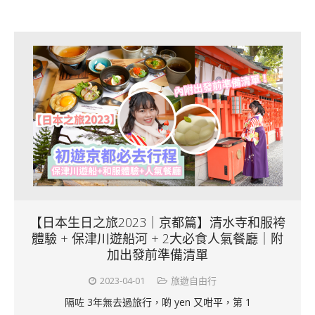
【日本生日之旅2023｜京都篇】清水寺和服袴
體驗 + 保津川遊船河 + 2大必食人氣餐廳｜附
加出發前準備清單
2023-04-01
旅遊自由行
隔咗 3年無去過旅行，啲 yen 又咁平，第 1