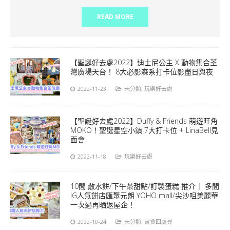
READ MORE
【聖誕好去處2022】迪士尼公主 X 動物集合荃
灣廣場天台！ 8大必影森系打卡位影盡日與夜
2022-11-23
未分類
,
玩樂好去處
【聖誕好去處2022】Duffy & Friends 萌遊旺角
MOKO！聖誕星空小鎮 7大打卡位 + LinaBell見
面會
2022-11-18
玩樂好去處
10間 散水餅/下午茶甜點/訂製蛋糕 推介｜ 多間
IG人氣餅店匯聚元朗 YOHO mall/尖沙咀美麗華
一次過再晒返屋企！
2022-10-24
未分類
,
胃食四處尋