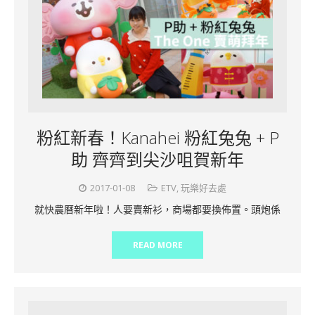
粉紅新春！Kanahei 粉紅兔兔 + P
助 齊齊到尖沙咀賀新年
2017-01-08
ETV
,
玩樂好去處
就快農曆新年啦！人要賣新衫，商場都要換佈置。頭炮係
READ MORE