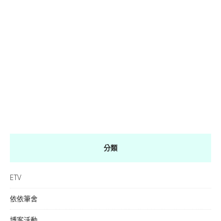
分類
ETV
依依筆舍
博客活動