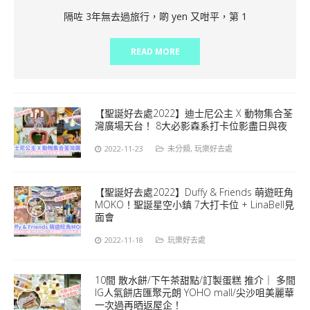
隔咗 3年無去過旅行，啲 yen 又咁平，第 1
READ MORE
【聖誕好去處2022】迪士尼公主 X 動物集合荃
灣廣場天台！ 8大必影森系打卡位影盡日與夜
2022-11-23
未分類
,
玩樂好去處
【聖誕好去處2022】Duffy & Friends 萌遊旺角
MOKO！聖誕星空小鎮 7大打卡位 + LinaBell見
面會
2022-11-18
玩樂好去處
10間 散水餅/下午茶甜點/訂製蛋糕 推介｜ 多間
IG人氣餅店匯聚元朗 YOHO mall/尖沙咀美麗華
一次過再晒返屋企！