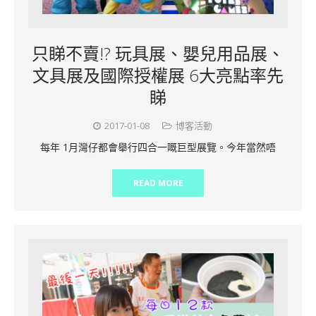
只睇不賣!? 玩具展、嬰兒用品展、
文具展及國際授權展 6大亮點率先
睇
2017-01-08
博客活動
每年 1月灣仔都會舉行四合一嘅巨型展覽。今年當然唔
READ MORE