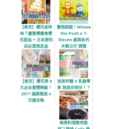
【東京】櫻花係咩
實物超靚！Winnie
味？邊賞櫻邊食櫻
the Pooh x 7-
花甜品 + 日本便利
Eleven 經典系列
店必買限定品
木製公仔 開箱
【東京】櫻花季 6
抹茶杯麵 X 乳酪零
大必去賞櫻熱點！
食 到底伏唔伏！？
2017 滿開預測 x
交通攻略
暗黑料理敢唔敢
試？銀魂 Cafe 登