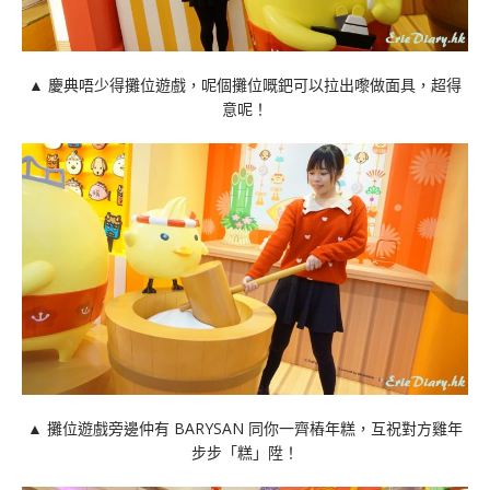
▲ 慶典唔少得攤位遊戲，呢個攤位嘅鈀可以拉出嚟做面具，超得
意呢！
▲ 攤位遊戲旁邊仲有 BARYSAN 同你一齊樁年糕，互祝對方雞年
步步「糕」陞！