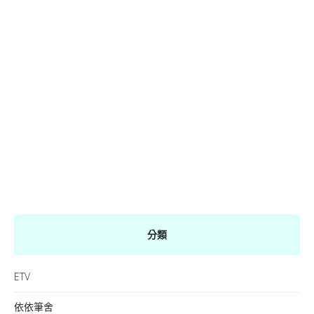
分類
ETV
依依筆舍