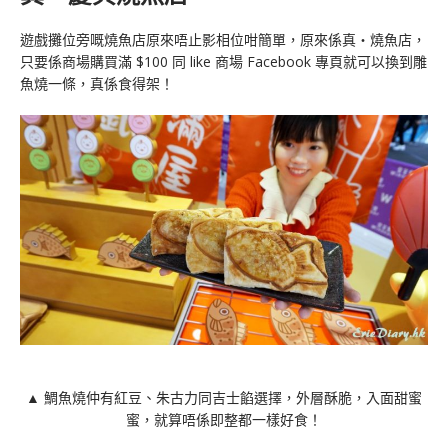
遊戲攤位旁嘅燒魚店原來唔止影相位咁簡單，原來係真‧燒魚店，
只要係商場購買滿 $100 同 like 商場 Facebook 專頁就可以換到雕
魚燒一條，真係食得架！
▲ 鯛魚燒仲有紅豆、朱古力同吉士餡選擇，外層酥脆，入面甜蜜
蜜，就算唔係即整都一樣好食！