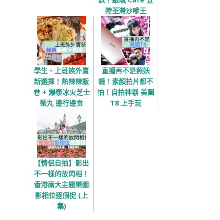
陸荃灣沙嗲王
學生、上班族外賣
直播再不是照妖
新選擇！熱辣辣飯
鏡！素顏拍片都不
卷 + 爆漿冰火芝士
怕！自拍神器 美圖
蟹丸 邊行邊食
T8 上手玩
【情侶自拍】影出
不一樣的放閃相！
香港兩大主題樂園
影相位逐個捉 (上
集)