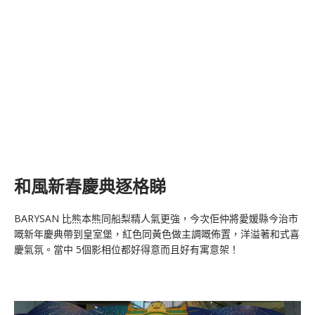
和風新春慶典逐格睇
BARYSAN 比熊本熊同船梨精人氣更強，今次佢仲將愛媛縣今治市
嘅新年慶典帶到皇室堡，紅色同黃色做主調嘅佈置，洋溢著和式喜
慶氣氛。當中 5個影相位都好得意而且好有寓意架！