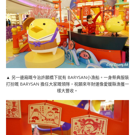
▲ 另一邊廂嘅今治許願橋下就有 BARYSAN小漁船。一身祭典服裝
打扮嘅 BARYSAN 擔任大家嘅領隊，祝願來年財運像愛媛縣漁獲一
樣大豐收。