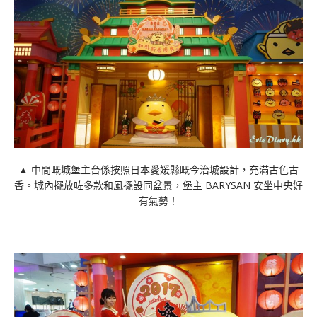
▲ 中間嘅城堡主台係按照日本愛媛縣嘅今治城設計，充滿古色古
香。城內擺放咗多款和風擺設同盆景，堡主 BARYSAN 安坐中央好
有氣勢！