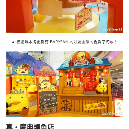
▲ 橋邊嘅木牌更刻有 BARYSAN 同好友圖像同祝賀字句添！
真‧慶典燒魚店