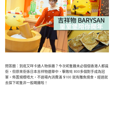
問答題：到底又咩卡通人物係雞？今次呢隻雞未必個個香港人都識
佢，但原來佢係日本吉祥物選舉中，擊敗咗 800多個對手成為冠
軍。佈置規模唔大，不過場內消費滿 $100 就有雕魚燒食。經過就
去探下呢隻非一般嘅雞啦！