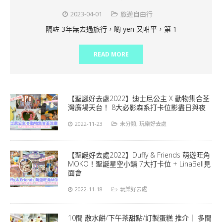
2023-04-01
旅遊自由行
隔咗 3年無去過旅行，啲 yen 又咁平，第 1
READ MORE
【聖誕好去處2022】迪士尼公主 X 動物集合荃
灣廣場天台！ 8大必影森系打卡位影盡日與夜
2022-11-23
未分類
,
玩樂好去處
【聖誕好去處2022】Duffy & Friends 萌遊旺角
MOKO！聖誕星空小鎮 7大打卡位 + LinaBell見
面會
2022-11-18
玩樂好去處
10間 散水餅/下午茶甜點/訂製蛋糕 推介｜ 多間