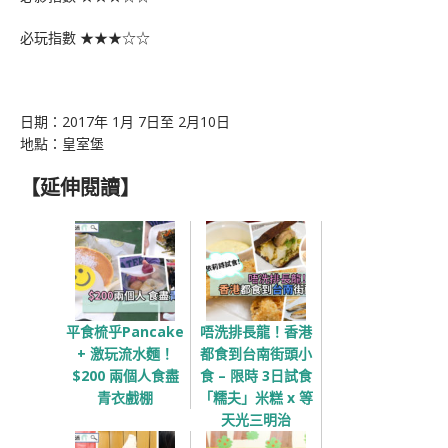
必玩指數 ★★★☆☆
日期：2017年 1月 7日至 2月10日
地點：皇室堡
【延伸閱讀】
平食梳乎Pancake
唔洗排長龍！香港
+ 激玩流水麵！
都食到台南街頭小
$200 兩個人食盡
食 – 限時 3日試食
青衣戲棚
「糯夫」米糕 x 等
天光三明治