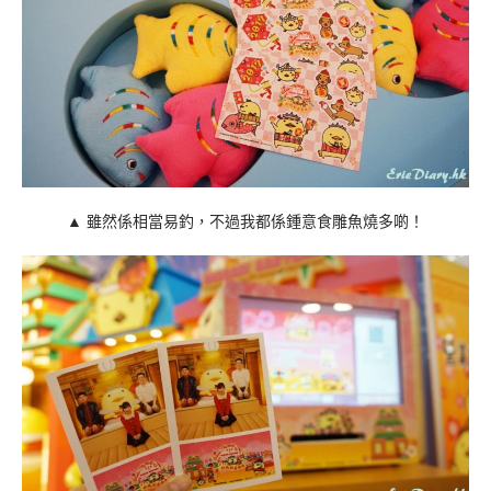
▲ 雖然係相當易釣，不過我都係鍾意食雕魚燒多啲！