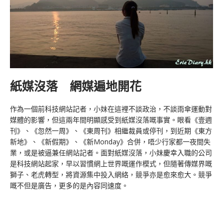
紙媒沒落 網媒遍地開花
作為一個前科技網站記者，小妹在這裡不談政治，不談雨傘運動對
媒體的影響，但這兩年間明顯感受到紙媒沒落嘅事實。眼看《壹週
刊》、《忽然一周》、《東周刊》相繼裁員或停刊，到近期《東方
新地》、《新假期》、《新Monday》合併，唔少行家都一夜間失
業，或是被逼兼任網站記者。面對紙媒沒落，小妹慶幸入職的公司
是科技網站起家，早以習慣網上世界嘅運作模式，但隨著傳媒界嘅
獅子、老虎轉型，將資源集中投入網絡，競爭亦是愈來愈大。競爭
嘅不但是廣告，更多的是內容同速度。