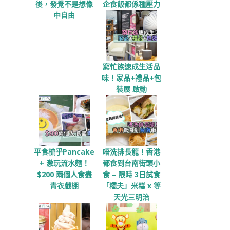
後，發覺不是想像
企食飯都係種壓力
中自由
窮忙族速成生活品
味！家品+禮品+包
裝展 啟動
平食梳乎Pancake
唔洗排長龍！香港
+ 激玩流水麵！
都食到台南街頭小
$200 兩個人食盡
食 – 限時 3日試食
青衣戲棚
「糯夫」米糕 x 等
天光三明治