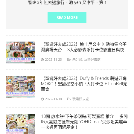
隔咗 3年無去過旅行，啲 yen 又咁平，第 1
READ MORE
【聖誕好去處2022】迪士尼公主 X 動物集合荃
灣廣場天台！ 8大必影森系打卡位影盡日與夜
2022-11-23
未分類
,
玩樂好去處
【聖誕好去處2022】Duffy & Friends 萌遊旺角
MOKO！聖誕星空小鎮 7大打卡位 + LinaBell見
面會
2022-11-18
玩樂好去處
10間 散水餅/下午茶甜點/訂製蛋糕 推介｜ 多間
IG人氣餅店匯聚元朗 YOHO mall/尖沙咀美麗華
一次過再晒返屋企！