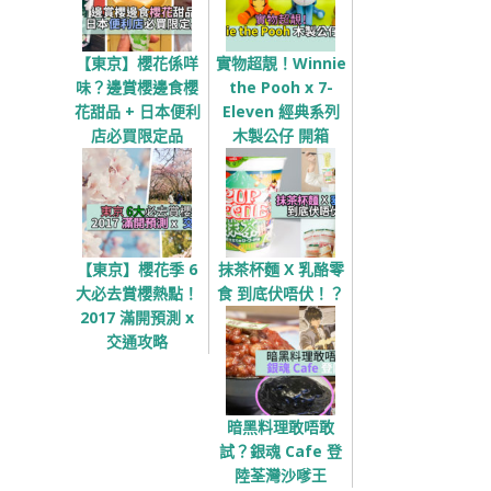
【東京】櫻花係咩
實物超靚！Winnie
味？邊賞櫻邊食櫻
the Pooh x 7-
花甜品 + 日本便利
Eleven 經典系列
店必買限定品
木製公仔 開箱
【東京】櫻花季 6
抹茶杯麵 X 乳酪零
大必去賞櫻熱點！
食 到底伏唔伏！？
2017 滿開預測 x
交通攻略
暗黑料理敢唔敢
試？銀魂 Cafe 登
陸荃灣沙嗲王