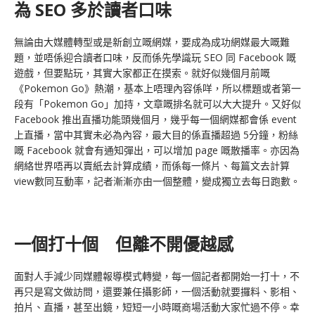
為 SEO 多於讀者口味
無論由大媒體轉型或是新創立嘅網媒，要成為成功網媒最大嘅難
題，並唔係迎合讀者口味，反而係先學識玩 SEO 同 Facebook 嘅
遊戲，但要點玩，其實大家都正在摸索。就好似幾個月前嘅
《Pokemon Go》熱潮，基本上唔理內容係咩，所以標題或者第一
段有「Pokemon Go」加持，文章嘅排名就可以大大提升。又好似
Facebook 推出直播功能頭幾個月，幾乎每一個網媒都會係 event
上直播，當中其實未必為內容，最大目的係直播超過 5分鐘，粉絲
嘅 Facebook 就會有通知彈出，可以增加 page 嘅散播率。亦因為
網絡世界唔再以賣紙去計算成績，而係每一條片、每篇文去計算
view數同互動率，記者漸漸亦由一個整體，變成獨立去每日跑數。
一個打十個 但離不開優越感
面對人手減少同媒體報導模式轉變，每一個記者都開始一打十，不
再只是寫文做訪問，還要兼任攝影師，一個活動就要攞料、影相、
拍片、直播，甚至出鏡，短短一小時嘅商場活動大家忙過不停。幸