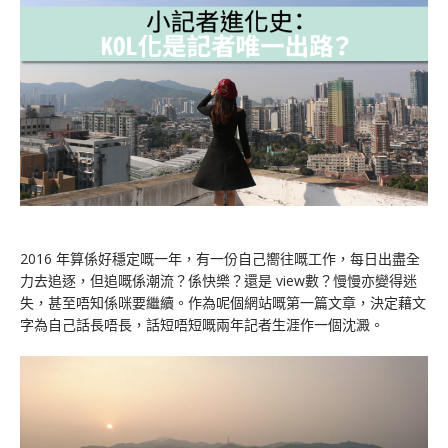
2016 年算係好穩定嘅一年，有一份自己嚮往嘅工作，每日出盡全
力去追逐，但追嘅係潮流？係快樂？還是 view數？
慢慢亦變得迷
失，甚至唔知係咪要繼續。作為呢個網站嘅第一篇文章，決定藉文
字為自己話長唔長，話短唔短嘅兩年記者生涯作一個沈澱。