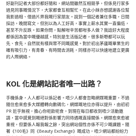
好副刊記者大部份都好隨和，網站間雖然互相競爭，但係見行家多
過見同事嘅情況下，大家都會互相幫忙。在此小妹亦想感謝各位幫
我影過相、借過片畀我嘅行家朋友。說到一個記者兼任多職，日間
採訪，晚間寫文，但別以為人工好高，事實上薪水其實一直偏低，
甚至不升反跌。如果你問，點解咁辛苦都咁多人做？我諗好大程度
都係因為當中嘅優越感。特別是生活版記者，很多新嘢都可以玩
先、食先，自然就有樣與眾不同嘅感覺。對於初出茅廬嘅畢業生的
確有吸引力，有青春、有時間去消耗，同樣亦可以快速地建立更廣
的人際網絡。
KOL 化是網站記者唯一出路？
手機係身，人人都可以係記者。唔少人都會忽略網媒嘅重要，不過
隨住愈來愈多大媒體轉向數碼化，網媒嘅地位亦得以提升，由初初
PR 近乎無視，擔心你呃飲呃食，到現在每日都收到唔少活動邀
請，當中感覺到嘅絕對係影響力同待遇嘅直接關係。網媒愈來愈被
重視，但要係人報我報之餘，突出網站個性亦係不可少嘅課題。隨
著《100毛》同《Beauty Exchange》嘅成功，唔少網站都紛紛力