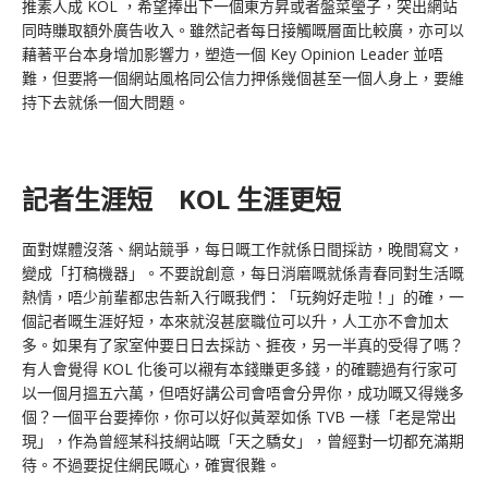
推素人成 KOL ，希望捧出下一個東方昇或者盤菜瑩子，突出網站
同時賺取額外廣告收入。雖然記者每日接觸嘅層面比較廣，亦可以
藉著平台本身增加影響力，塑造一個 Key Opinion Leader 並唔
難，但要將一個網站風格同公信力押係幾個甚至一個人身上，要維
持下去就係一個大問題。
記者生涯短 KOL 生涯更短
面對媒體沒落、網站競爭，每日嘅工作就係日間採訪，晚間寫文，
變成「打稿機器」。不要說創意，每日消磨嘅就係青春同對生活嘅
熱情，唔少前輩都忠告新入行嘅我們：「玩夠好走啦！」的確，一
個記者嘅生涯好短，本來就沒甚麼職位可以升，人工亦不會加太
多。如果有了家室仲要日日去採訪、捱夜，另一半真的受得了嗎？
有人會覺得 KOL 化後可以襯有本錢賺更多錢，的確聽過有行家可
以一個月搵五六萬，但唔好講公司會唔會分畀你，成功嘅又得幾多
個？一個平台要捧你，你可以好似黃翠如係 TVB 一樣「老是常出
現」，作為曾經某科技網站嘅「天之驕女」，曾經對一切都充滿期
待。不過要捉住網民嘅心，確實很難。