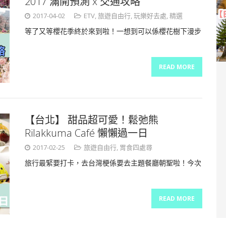
2017 滿開預測 x 交通攻略
2017-04-02
ETV
,
旅遊自由行
,
玩樂好去處
,
精選
等了又等櫻花季終於來到啦！一想到可以係櫻花樹下漫步
READ MORE
【台北】 甜品超可愛！鬆弛熊
Rilakkuma Café 懶懶過一日
2017-02-25
旅遊自由行
,
胃食四處尋
旅行最緊要打卡，去台灣梗係要去主題餐廳朝聖啦！今次
READ MORE