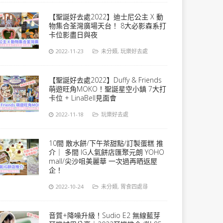
【聖誕好去處2022】迪士尼公主 X 動
物集合荃灣廣場天台！ 8大必影森系打
卡位影盡日與夜
2022-11-23
未分類
,
玩樂好去處
【聖誕好去處2022】Duffy & Friends
萌遊旺角MOKO！聖誕星空小鎮 7大打
卡位 + LinaBell見面會
2022-11-18
玩樂好去處
10間 散水餅/下午茶甜點/訂製蛋糕 推
介｜ 多間 IG人氣餅店匯聚元朗 YOHO
mall/尖沙咀美麗華 一次過再晒返屋
企！
2022-10-24
未分類
,
胃食四處尋
音質+降噪升級！Sudio E2 無線藍芽