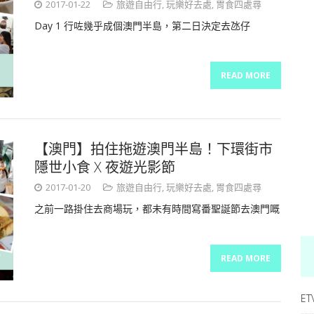
2017-01-22
旅遊自由行
,
玩樂好去處
,
胃食四處尋
Day 1 行咗幾乎成個澳門半島，第二日決定去氹仔
READ MORE
【澳門】拍住拖遊澳門半島！下環街市
隱世小食 X 夜遊光影節
2017-01-20
旅遊自由行
,
玩樂好去處
,
胃食四處尋
之前一路掛住去商場玩，都未有時間寫番聖誕節去澳門嘅
READ MORE
ET