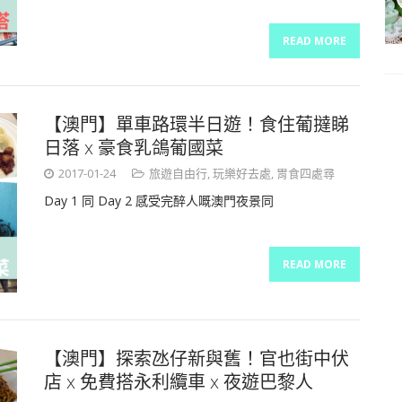
READ MORE
【澳門】單車路環半日遊！食住葡撻睇
日落 x 豪食乳鴿葡國菜
2017-01-24
旅遊自由行
,
玩樂好去處
,
胃食四處尋
Day 1 同 Day 2 感受完醉人嘅澳門夜景同
READ MORE
【澳門】探索氹仔新與舊！官也街中伏
店 x 免費搭永利纜車 x 夜遊巴黎人