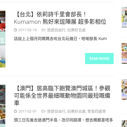
【台北】依莉詩千里會部長！
Kumamon 熊好來逗陣展 超多影相位
2017-02-19
旅遊自由行
,
玩樂好去處
話說上上個月同媽媽去咗台北玩幾日，咁啱部長 Kum
READ MORE
【澳門】居高臨下飽覽澳門城區！參觀
可能係全世界最細嘅動物園同最短嘅纜
車
2017-02-01
旅遊自由行
,
玩樂好去處
,
胃食四處尋
頭三日先後去過澳門半島、氹仔同路環，想去嘅都差唔多