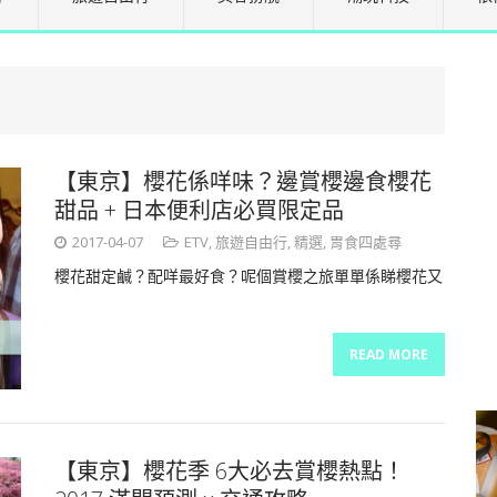
【東京】櫻花係咩味？邊賞櫻邊食櫻花
甜品 + 日本便利店必買限定品
2017-04-07
ETV
,
旅遊自由行
,
精選
,
胃食四處尋
櫻花甜定鹹？配咩最好食？呢個賞櫻之旅單單係睇櫻花又
READ MORE
【東京】櫻花季 6大必去賞櫻熱點！