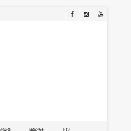
依筆舍
博客活動
ETV