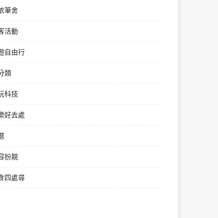
依筆舍
客活動
遊自由行
分類
玩科技
樂好去處
選
容扮靚
食四處尋