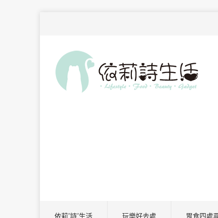
依莉”詩”生活
玩樂好去處
胃食四處