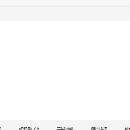
尋
旅遊自由行
美容扮靚
潮玩科技
依